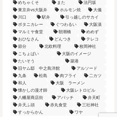
めちゃくそ
また
法円坂
東京弁vs大阪弁
ホルモン焼
大儀
川口
駅弁
引っ越しのサカイ
ボタニカレー
ぐつわるい
大阪漬
マルミヤ食堂
朝潮橋
めめず
おひなさん
どんつき
テレコ
節分
北欧料理
枚岡神社
こちょばい
大阪のイメージ
たいそう
築港
旧ヤム邸 中之島洋館
アルソード
九条
松島
肉フライ
二カツ
和人
大阪 ラーメン
懐かしの漫才師
大阪レトロビル
八幡屋商店街
アパッチ
弁天町
弁天ふ頭
赤丸食堂
三社神社
すっからかん
ワヤ