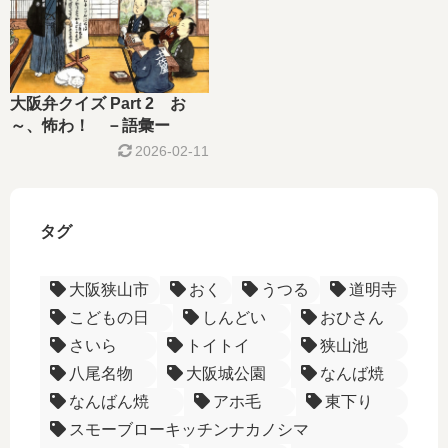
大阪弁クイズ Part 2 お
～、怖わ！ －語彙ー
2026-02-11
タグ
大阪狭山市
おく
うつる
道明寺
こどもの日
しんどい
おひさん
さいら
トイトイ
狭山池
八尾名物
大阪城公園
なんば焼
なんばん焼
アホ毛
東下り
スモーブローキッチンナカノシマ