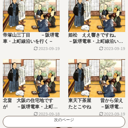
帝塚山三丁目 －阪堺電
姫松 ええ響きですね。
車・上町線沿いを行く－
－阪堺電車・上町線沿いを
行く－
2023-09-19
2023-09-19
北畠 大阪の住宅地です
東天下茶屋 昔から栄え
が －阪堺電車・上町線
たとこやね －阪堺電
沿いを行く－
車・上町線を行く－
2023-09-18
2023-09-19
次のページ