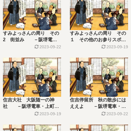
すみよっさんの周り その
すみよっさんの周り その
2 街並み －阪堺電
１ その他のお参りスポッ
車・上町線を沿いを行く-
ト －阪堺電車・上町線を
2023-09-22
2023-09-19
行く－
住吉大社 大阪随一の神
住吉停留所 秋の散歩には
社 －阪堺電車・上町線
ええよ －阪堺電車・上
を行く-
町線を行く-
2023-09-19
2023-09-22