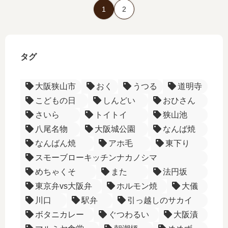
1
2
タグ
大阪狭山市
おく
うつる
道明寺
こどもの日
しんどい
おひさん
さいら
トイトイ
狭山池
八尾名物
大阪城公園
なんば焼
なんばん焼
アホ毛
東下り
スモーブローキッチンナカノシマ
めちゃくそ
また
法円坂
東京弁vs大阪弁
ホルモン焼
大儀
川口
駅弁
引っ越しのサカイ
ボタニカレー
ぐつわるい
大阪漬