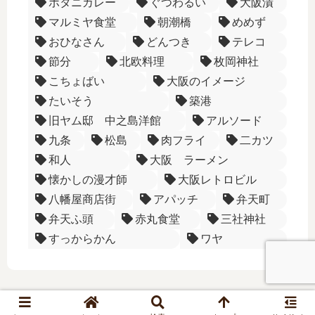
ボタニカレー
ぐつわるい
大阪漬
マルミヤ食堂
朝潮橋
めめず
おひなさん
どんつき
テレコ
節分
北欧料理
枚岡神社
こちょばい
大阪のイメージ
たいそう
築港
旧ヤム邸 中之島洋館
アルソード
九条
松島
肉フライ
二カツ
和人
大阪 ラーメン
懐かしの漫才師
大阪レトロビル
八幡屋商店街
アパッチ
弁天町
弁天ふ頭
赤丸食堂
三社神社
すっからかん
ワヤ