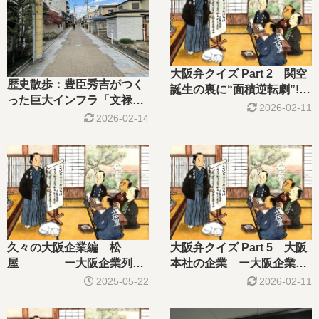
大阪弁クイズ Part 2 関空
歴史散歩：豊臣秀吉がつく
誕生の裏に“面積逆転劇”!?
った巨大インフラ「文禄
大阪人が好きそうな都市伝
2026-02-11
堤」 ー車で行こうー
2026-02-14
説 ー大阪人ー
久々の大阪企業編 松
大阪弁クイズ Part 5 大阪
屋 ー大阪企業列伝
本社の企業 ー大阪企業列
ー
伝ー
2025-05-22
2026-02-11