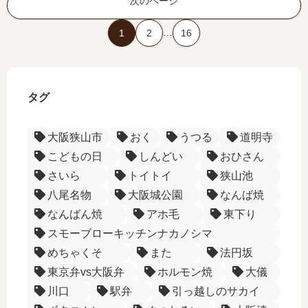
次のページ
…
1
2
16
タグ
大阪狭山市
おく
うつる
道明寺
こどもの日
しんどい
おひさん
さいら
トイトイ
狭山池
八尾名物
大阪城公園
なんば焼
なんばん焼
アホ毛
東下り
スモーブローキッチンナカノシマ
めちゃくそ
また
法円坂
東京弁vs大阪弁
ホルモン焼
大儀
川口
駅弁
引っ越しのサカイ