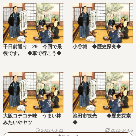
千日前通り 29 今回で最
小谷城 ◆歴史探究◆
後です。 ◆車で行こう◆
大阪コテコテ味 うまい棒
池田市観光 ◆歴史探索
みたいやヤツ
◆
2022-03-21
2022-04-06