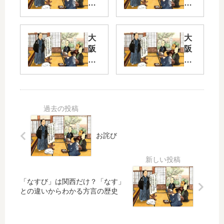
弁
弁
ク
ク
イ
イ
ズ
ズ
大
大
Pa
Pa
阪
阪
rt 2
rt
弁
弁
芸
2
ク
ク
達
イ
イ
者
オ
ズ
ズ
？
カ
Pa
Pa
ン
rt
rt 2
用
2
も
ー
語
お詫び
う
フ
の
む
天
レ
基
ず
神
ー
礎
か
さ
ズ
知
し
ん
「なすび」は関西だけ？「なす」
ー
識
との違いからわかる方言の歴史
い
や
1
で
で
！
ー