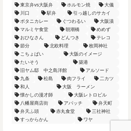
東京弁vs大阪弁
ホルモン焼
大儀
川口
駅弁
引っ越しのサカイ
ボタニカレー
ぐつわるい
大阪漬
マルミヤ食堂
朝潮橋
めめず
おひなさん
どんつき
テレコ
節分
北欧料理
枚岡神社
こちょばい
大阪のイメージ
たいそう
築港
旧ヤム邸 中之島洋館
アルソード
九条
松島
肉フライ
二カツ
和人
大阪 ラーメン
懐かしの漫才師
大阪レトロビル
八幡屋商店街
アパッチ
弁天町
弁天ふ頭
赤丸食堂
三社神社
すっからかん
ワヤ