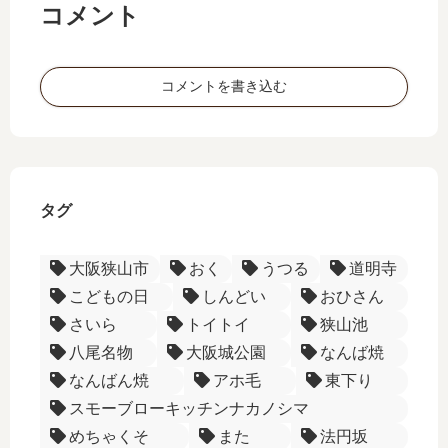
コメント
語
ー
ー
彙
語
食
ー
彙
文
コメントを書き込む
ー
化
ー
タグ
大阪狭山市
おく
うつる
道明寺
こどもの日
しんどい
おひさん
さいら
トイトイ
狭山池
八尾名物
大阪城公園
なんば焼
なんばん焼
アホ毛
東下り
スモーブローキッチンナカノシマ
めちゃくそ
また
法円坂