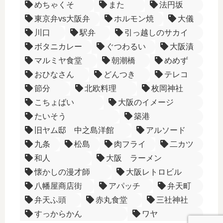
めちゃくそ
また
法円坂
東京弁vs大阪弁
ホルモン焼
大儀
川口
駅弁
引っ越しのサカイ
ボタニカレー
ぐつわるい
大阪漬
マルミヤ食堂
朝潮橋
めめず
おひなさん
どんつき
テレコ
節分
北欧料理
枚岡神社
こちょばい
大阪のイメージ
たいそう
築港
旧ヤム邸 中之島洋館
アルソード
九条
松島
肉フライ
二カツ
和人
大阪 ラーメン
懐かしの漫才師
大阪レトロビル
八幡屋商店街
アパッチ
弁天町
弁天ふ頭
赤丸食堂
三社神社
すっからかん
ワヤ