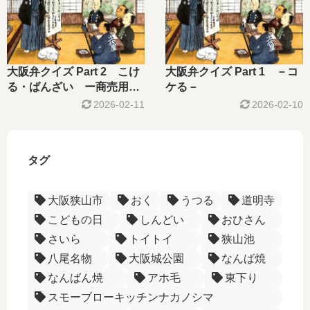
大阪弁クイズ Part 2 こけ
大阪弁クイズ Part 1 －コ
る・ばんざい ー商売用語
ケる－
ー
2026-02-11
2026-02-10
タグ
大阪狭山市
おく
うつる
道明寺
こどもの日
しんどい
おひさん
さいら
トイトイ
狭山池
八尾名物
大阪城公園
なんば焼
なんばん焼
アホ毛
東下り
スモーブローキッチンナカノシマ