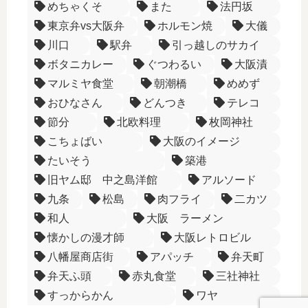
めちゃくそ
また
法円坂
東京弁vs大阪弁
ホルモン焼
大儀
川口
駅弁
引っ越しのサカイ
ボタニカレー
ぐつわるい
大阪漬
マルミヤ食堂
朝潮橋
めめず
おひなさん
どんつき
テレコ
節分
北欧料理
枚岡神社
こちょばい
大阪のイメージ
たいそう
築港
旧ヤム邸 中之島洋館
アルソード
九条
松島
肉フライ
二カツ
和人
大阪 ラーメン
懐かしの漫才師
大阪レトロビル
八幡屋商店街
アパッチ
弁天町
弁天ふ頭
赤丸食堂
三社神社
すっからかん
ワヤ