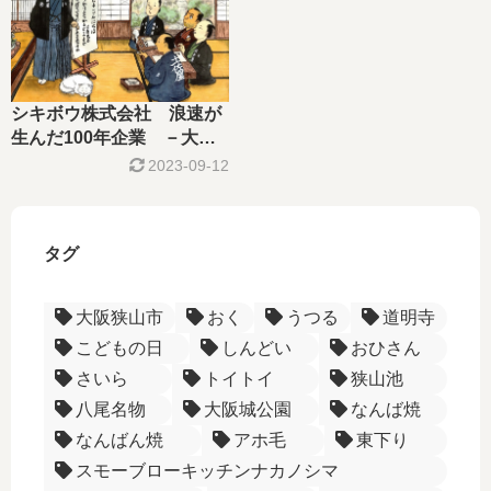
シキボウ株式会社 浪速が
生んだ100年企業 －大阪
企業列伝－
2023-09-12
タグ
大阪狭山市
おく
うつる
道明寺
こどもの日
しんどい
おひさん
さいら
トイトイ
狭山池
八尾名物
大阪城公園
なんば焼
なんばん焼
アホ毛
東下り
スモーブローキッチンナカノシマ