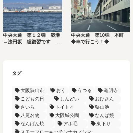
中央大通 第１２弾 築港
中央大通 第10弾 本町
→法円坂 総復習です ◆
◆車で行こう！◆
車で行こう！◆
タグ
大阪狭山市
おく
うつる
道明寺
こどもの日
しんどい
おひさん
さいら
トイトイ
狭山池
八尾名物
大阪城公園
なんば焼
なんばん焼
アホ毛
東下り
スモーブローキッチンナカノシマ