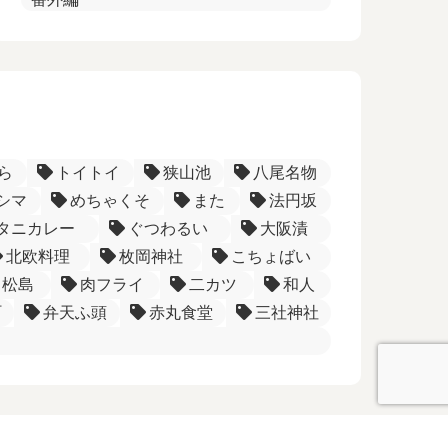
ら
トイトイ
狭山池
八尾名物
シマ
めちゃくそ
また
法円坂
タニカレー
ぐつわるい
大阪漬
北欧料理
枚岡神社
こちょばい
松島
肉フライ
二カツ
和人
町
弁天ふ頭
赤丸食堂
三社神社