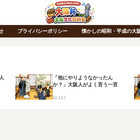
せ
プライバシーポリシー
懐かしの昭和・平成の大
人
「他にやりようなかったん
か？」大阪人がよく言う一言
112