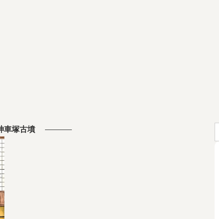
神車塚古墳