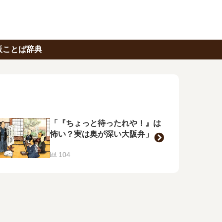
阪ことば辞典
「『ちょっと待ったれや！』は
怖い？実は奥が深い大阪弁」
104