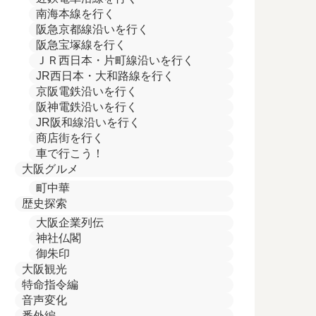
南海本線を行く
阪急京都線沿いを行く
阪急宝塚線を行く
ＪＲ西日本・片町線沿いを行く
JR西日本・大和路線を行く
京阪電鉄沿いを行く
阪神電鉄沿いを行く
JR阪和線沿いを行く
商店街を行く
車で行こう！
大阪グルメ
町中華
歴史探索
大阪企業列伝
神社仏閣
御朱印
大阪観光
特命指令編
音声変化
番外編