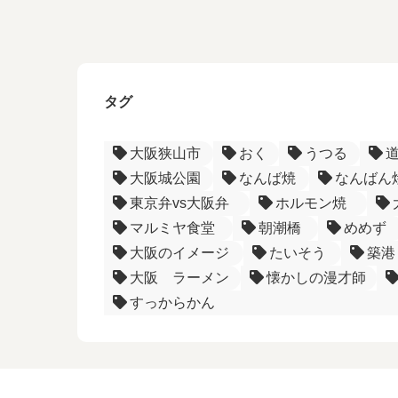
タグ
大阪狭山市
おく
うつる
大阪城公園
なんば焼
なんばん
東京弁vs大阪弁
ホルモン焼
マルミヤ食堂
朝潮橋
めめず
大阪のイメージ
たいそう
築港
大阪 ラーメン
懐かしの漫才師
すっからかん