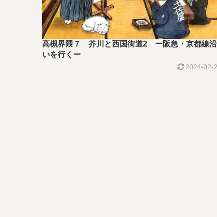
高槻界隈７ 芥川と西国街道2 ー阪急・京都線沿
いを行くー
2024-02-