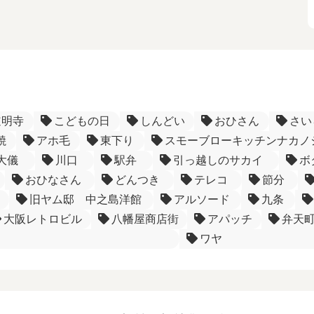
道明寺
こどもの日
しんどい
おひさん
さい
焼
アホ毛
東下り
スモーブローキッチンナカノ
大儀
川口
駅弁
引っ越しのサカイ
ボ
おひなさん
どんつき
テレコ
節分
旧ヤム邸 中之島洋館
アルソード
九条
大阪レトロビル
八幡屋商店街
アパッチ
弁天
ワヤ