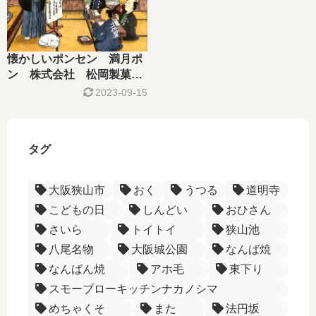
懐かしいポンセン 満月ポ
ン 株式会社 松岡製菓
－大阪企業列伝－
2023-09-15
タグ
大阪狭山市
おく
うつる
道明寺
こどもの日
しんどい
おひさん
さいら
トイトイ
狭山池
八尾名物
大阪城公園
なんば焼
なんばん焼
アホ毛
東下り
スモーブローキッチンナカノシマ
めちゃくそ
また
法円坂