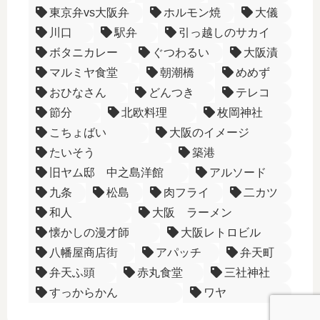
東京弁vs大阪弁
ホルモン焼
大儀
川口
駅弁
引っ越しのサカイ
ボタニカレー
ぐつわるい
大阪漬
マルミヤ食堂
朝潮橋
めめず
おひなさん
どんつき
テレコ
節分
北欧料理
枚岡神社
こちょばい
大阪のイメージ
たいそう
築港
旧ヤム邸 中之島洋館
アルソード
九条
松島
肉フライ
二カツ
和人
大阪 ラーメン
懐かしの漫才師
大阪レトロビル
八幡屋商店街
アパッチ
弁天町
弁天ふ頭
赤丸食堂
三社神社
すっからかん
ワヤ