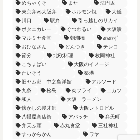
めちゃくそ
また
法円坂
東京弁vs大阪弁
ホルモン焼
大儀
川口
駅弁
引っ越しのサカイ
ボタニカレー
ぐつわるい
大阪漬
マルミヤ食堂
朝潮橋
めめず
おひなさん
どんつき
テレコ
節分
北欧料理
枚岡神社
こちょばい
大阪のイメージ
たいそう
築港
旧ヤム邸 中之島洋館
アルソード
九条
松島
肉フライ
二カツ
和人
大阪 ラーメン
懐かしの漫才師
大阪レトロビル
八幡屋商店街
アパッチ
弁天町
弁天ふ頭
赤丸食堂
三社神社
すっからかん
ワヤ