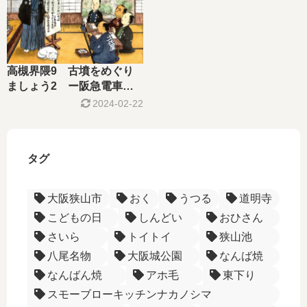
高槻界隈9 古墳をめぐり
ましょう2 ー阪急電車・
京都線沿いを行くー
2024-02-22
タグ
大阪狭山市
おく
うつる
道明寺
こどもの日
しんどい
おひさん
さいら
トイトイ
狭山池
八尾名物
大阪城公園
なんば焼
なんばん焼
アホ毛
東下り
スモーブローキッチンナカノシマ