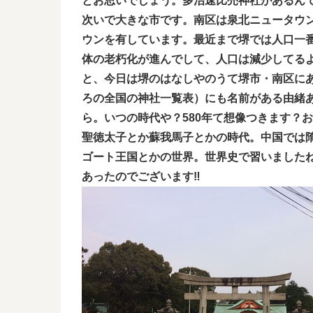
とお思いでしょう。多治速比売神社があるんで
次いで大きな市です。南区は泉北ニュータウ
ウンを有しています。最近まで堺では人口一
体の老朽化が進んでして、人口は減少してる
と、今日は堺のはなしやのうて堺市・南区にあ
ろの全国の神社一覧表）にも名前がある由緒あ
ら。いつの時代や？580年て想像つきます？
聖徳太子とか蘇我馬子とかの時代。中国では
ゴート王国とかの世界。世界史で習いました
あったのでございます‼