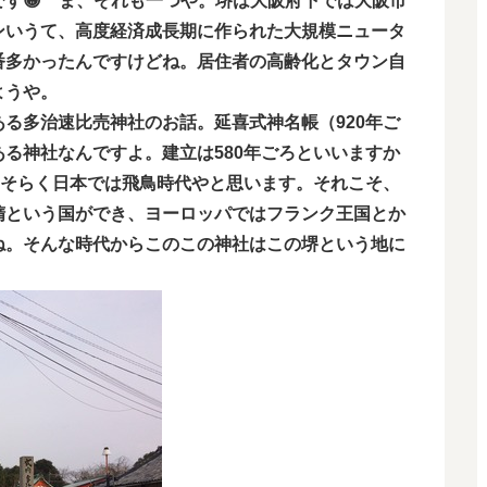
す😀 ま、それも一つや。堺は大阪府下では大阪市
ンいうて、高度経済成長期に作られた大規模ニュータ
番多かったんですけどね。居住者の高齢化とタウン自
ようや。
る多治速比売神社のお話。延喜式神名帳（920年ご
る神社なんですよ。建立は580年ごろといいますか
おそらく日本では飛鳥時代やと思います。それこそ、
隋という国ができ、ヨーロッパではフランク王国とか
ね。そんな時代からこのこの神社はこの堺という地に