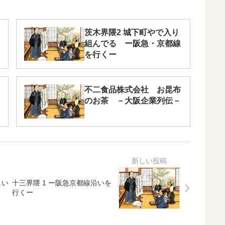
茨木界隈2 城下町やで入り
組んでる ー阪急・京都線
を行くー
不二食品株式会社 お昆布
のお茶 －大阪企業列伝－
しい
十三界隈 1 ー阪急京都線沿いを
行くー