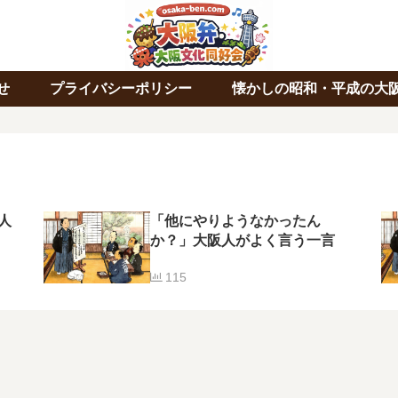
せ
プライバシーポリシー
懐かしの昭和・平成の大
人
「他にやりようなかったん
か？」大阪人がよく言う一言
115