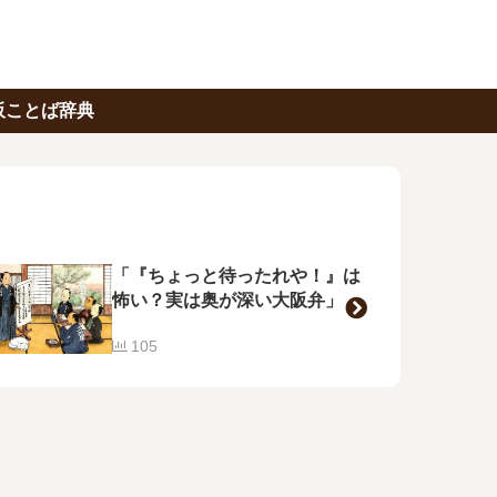
阪ことば辞典
「『ちょっと待ったれや！』は
怖い？実は奥が深い大阪弁」
105