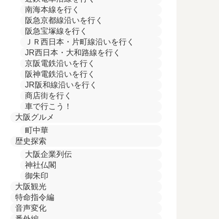
南海本線を行く
阪急京都線沿いを行く
阪急宝塚線を行く
ＪＲ西日本・片町線沿いを行く
JR西日本・大和路線を行く
京阪電鉄沿いを行く
阪神電鉄沿いを行く
JR阪和線沿いを行く
商店街を行く
車で行こう！
大阪グルメ
町中華
歴史探索
大阪企業列伝
神社仏閣
御朱印
大阪観光
特命指令編
音声変化
番外編