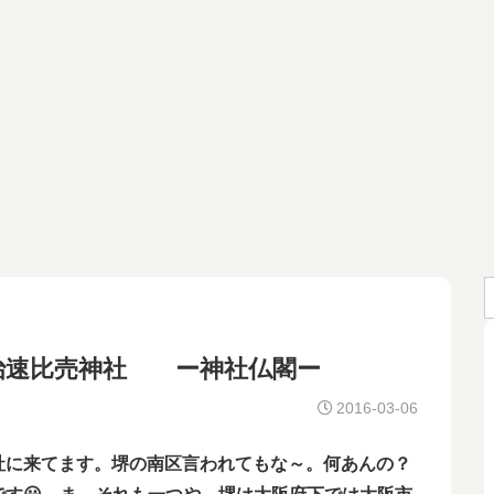
治速比売神社 ー神社仏閣ー
2016-03-06
社に来てます。堺の南区言われてもな～。何あんの？