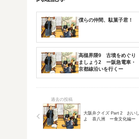
僕らの仲間、駄菓子君！
高槻界隈9 古墳をめぐり
ましょう2 ー阪急電車・
京都線沿いを行くー
大阪弁クイズ Part 2 おい
よ 喜八洲 ー食文化編ー