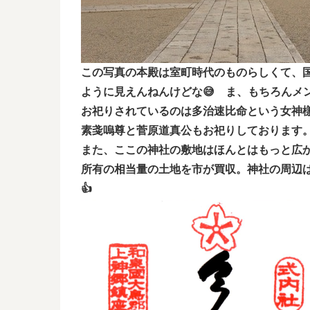
この写真の本殿は室町時代のものらしくて、
ように見えんねんけどな😅 ま、もちろんメ
お祀りされているのは多治速比命という女神
素戔嗚尊と菅原道真公もお祀りしております
また、ここの神社の敷地はほんとはもっと広
所有の相当量の土地を市が買収。神社の周辺
👍