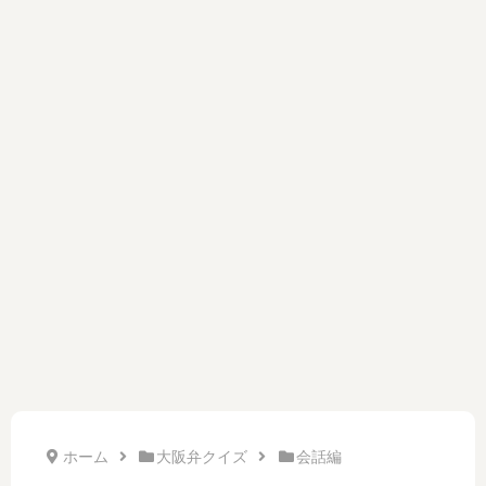
ホーム
大阪弁クイズ
会話編