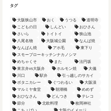
タグ
大阪狭山市
おく
うつる
道明寺
こどもの日
しんどい
おひさん
さいら
トイトイ
狭山池
八尾名物
大阪城公園
なんば焼
なんばん焼
アホ毛
東下り
スモーブローキッチンナカノシマ
めちゃくそ
また
法円坂
東京弁vs大阪弁
ホルモン焼
大儀
川口
駅弁
引っ越しのサカイ
ボタニカレー
ぐつわるい
大阪漬
マルミヤ食堂
朝潮橋
めめず
おひなさん
どんつき
テレコ
節分
北欧料理
枚岡神社
こちょばい
大阪のイメージ