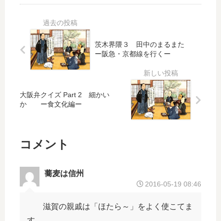
ズ
ズ
大
Pa
Pa
阪
rt 2
rt 2
ー
の
う
ご
茨木界隈３ 田中のまるまた
大
オ
わ
っ
ー阪急・京都線を行くー
阪
ッ
～
か
人
チ
！
ぶ
ー
ャ
り
ン
大阪弁クイズ Part 2 細かい
も
か ー食文化編ー
ー
忘
ー
語
れ
語
彙
ん
彙
ー
コメント
と
ー
い
て
蕎麦は信州
2016-05-19 08:46
ー
フ
滋賀の親戚は「ほたら～」をよく使こてま
レ
す。