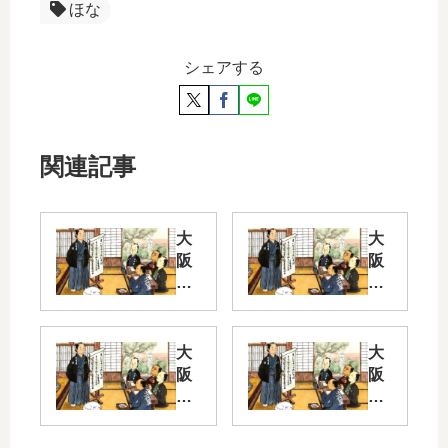
ほな
シェアする
関連記事
大
大
阪
阪
弁
弁
Pa
ク
rt
イ
2
ズ
大
大
阪
阪
橋
Pa
弁
弁
の
rt
ク
ク
下
2
イ
イ