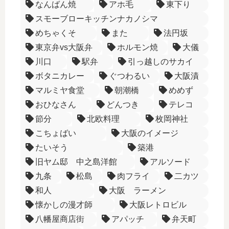
なんばん焼
アホ毛
東下り
スモーブローキッチンナカノシマ
めちゃくそ
また
法円坂
東京弁vs大阪弁
ホルモン焼
大儀
川口
駅弁
引っ越しのサカイ
ボタニカレー
ぐつわるい
大阪漬
マルミヤ食堂
朝潮橋
めめず
おひなさん
どんつき
テレコ
節分
北欧料理
枚岡神社
こちょばい
大阪のイメージ
たいそう
築港
旧ヤム邸 中之島洋館
アルソード
九条
松島
肉フライ
二カツ
和人
大阪 ラーメン
懐かしの漫才師
大阪レトロビル
八幡屋商店街
アパッチ
弁天町