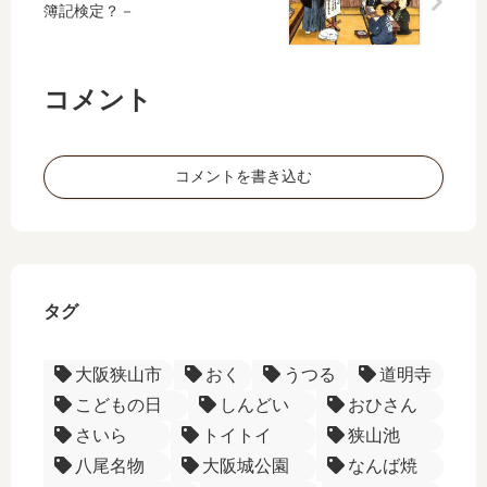
？
業
簿記検定？－
地
ゲ
－
図
ラ
ー
で
や
大
も
で
コメント
阪
眺
企
め
業
ま
ー
列
コメントを書き込む
し
語
伝
ょ
彙
ー
う
ー
タグ
大阪狭山市
おく
うつる
道明寺
こどもの日
しんどい
おひさん
さいら
トイトイ
狭山池
八尾名物
大阪城公園
なんば焼