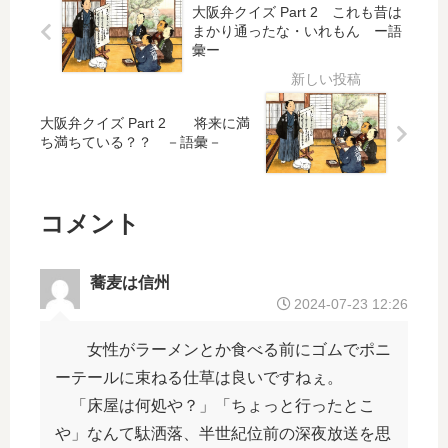
か
ト
大阪弁クイズ Part 2 これも昔は
ま
まかり通ったな・いれもん ー語
な
大
彙ー
す
◆
ん
阪
－
食
な
人
文
ん
の
◆
化
な
お
大阪弁クイズ Part 2 将来に満
大
◆
ち満ちている？？ －語彙－
ん
気
阪
？
に
方
入
言
ー
り
コメント
◆
古
TV
典
番
的
組
蕎麦は信州
ジ
2024-07-23 12:26
ョ
ー
女性がラーメンとか食べる前にゴムでポニ
ク
ーテールに束ねる仕草は良いですねぇ。
ー
「床屋は何処や？」「ちょっと行ったとこ
や」なんて駄洒落、半世紀位前の深夜放送を思