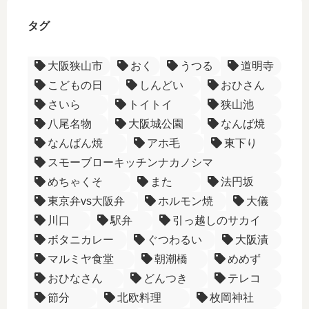
タグ
大阪狭山市
おく
うつる
道明寺
こどもの日
しんどい
おひさん
さいら
トイトイ
狭山池
八尾名物
大阪城公園
なんば焼
なんばん焼
アホ毛
東下り
スモーブローキッチンナカノシマ
めちゃくそ
また
法円坂
東京弁vs大阪弁
ホルモン焼
大儀
川口
駅弁
引っ越しのサカイ
ボタニカレー
ぐつわるい
大阪漬
マルミヤ食堂
朝潮橋
めめず
おひなさん
どんつき
テレコ
節分
北欧料理
枚岡神社