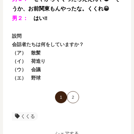
うか、お前関東もんやったな。くくれ😀
男２：
はい‼
設問
会話者たちは何をしていますか？
（ア） 散髪
（イ） 荷造り
（ウ） 会議
（エ） 野球
1
2
くくる
シェアする