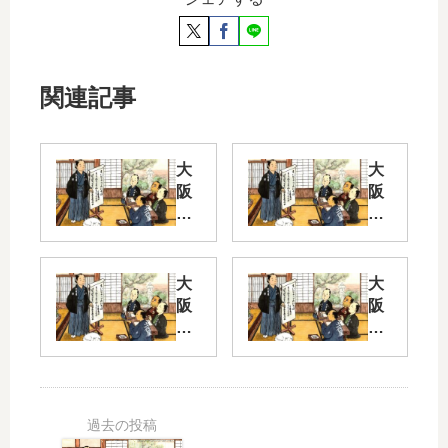
関連記事
大
大
阪
阪
弁
弁
ク
ク
イ
イ
ズ
ズ
大
大
Pa
Pa
阪
阪
rt
rt
弁
弁
2
2
ク
ク
イ
イ
－
レ
ズ
ズ
へ
ト
Pa
Pa
ー
ル
rt 2
rt 2