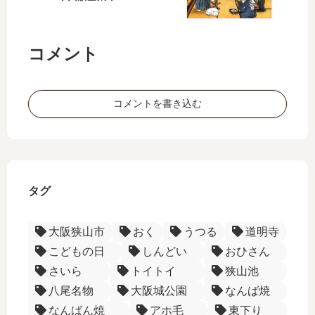
阪
う
付
◆
電
！
近
JR
車
◆
コメント
阪
沿
ー
和
い
JR
線
を
大
沿
行
コメントを書き込む
和
い
く
路
を
◆
線
行
を
く
行
◆
く
タグ
ー
大阪狭山市
おく
うつる
道明寺
こどもの日
しんどい
おひさん
さいら
トイトイ
狭山池
八尾名物
大阪城公園
なんば焼
なんばん焼
アホ毛
東下り