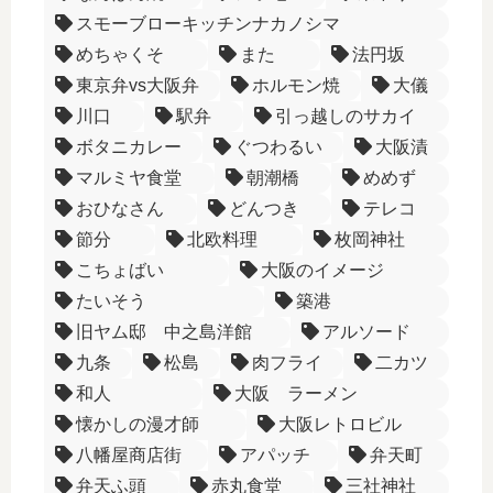
スモーブローキッチンナカノシマ
めちゃくそ
また
法円坂
東京弁vs大阪弁
ホルモン焼
大儀
川口
駅弁
引っ越しのサカイ
ボタニカレー
ぐつわるい
大阪漬
マルミヤ食堂
朝潮橋
めめず
おひなさん
どんつき
テレコ
節分
北欧料理
枚岡神社
こちょばい
大阪のイメージ
たいそう
築港
旧ヤム邸 中之島洋館
アルソード
九条
松島
肉フライ
二カツ
和人
大阪 ラーメン
懐かしの漫才師
大阪レトロビル
八幡屋商店街
アパッチ
弁天町
弁天ふ頭
赤丸食堂
三社神社