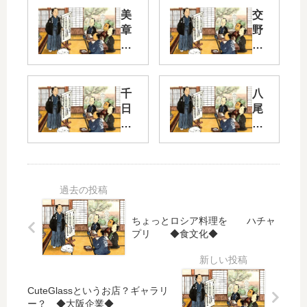
美
交
章
野
園
界
ー
隈
我
孫
そ
千
八
子
の
日
尾
界
２
前
界
隈
通
隈
り
そ
七
そ
の
夕
第
の
6
伝
６
２
説
弾
ちょっとロシア料理を ハチャ
あ
JR
プリ ◆食文化◆
び
◆
八
こ
車
尾
観
で
駅
音
◆
行
北
CuteGlassというお店？ギャラリ
京
ー？ ◆大阪企業◆
こ
口