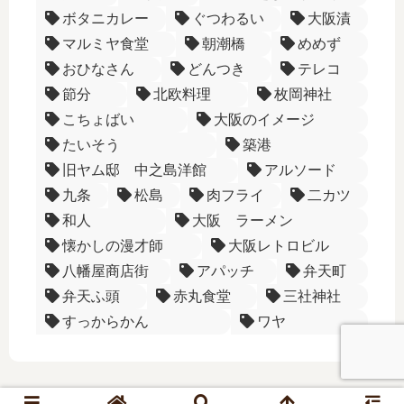
ボタニカレー
ぐつわるい
大阪漬
マルミヤ食堂
朝潮橋
めめず
おひなさん
どんつき
テレコ
節分
北欧料理
枚岡神社
こちょばい
大阪のイメージ
たいそう
築港
旧ヤム邸 中之島洋館
アルソード
九条
松島
肉フライ
二カツ
和人
大阪 ラーメン
懐かしの漫才師
大阪レトロビル
八幡屋商店街
アパッチ
弁天町
弁天ふ頭
赤丸食堂
三社神社
すっからかん
ワヤ