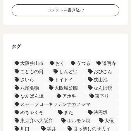
い
詞
を
コメントを書き込む
◆
行
く
ー
タグ
大阪狭山市
おく
うつる
道明寺
こどもの日
しんどい
おひさん
さいら
トイトイ
狭山池
八尾名物
大阪城公園
なんば焼
なんばん焼
アホ毛
東下り
スモーブローキッチンナカノシマ
めちゃくそ
また
法円坂
東京弁vs大阪弁
ホルモン焼
大儀
川口
駅弁
引っ越しのサカイ