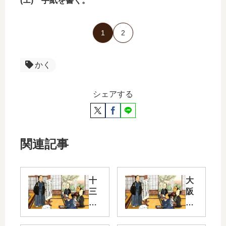
(エ) 手紙を書く。
1
2
かく
シェアする
関連記事
十
大
三
阪
界
弁
隈
ク
6
イ