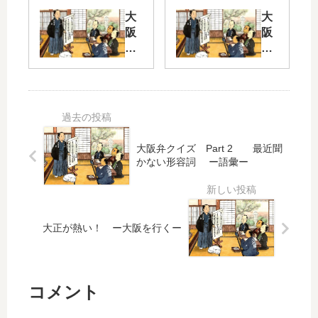
ズ
大
大
十
Pa
阪
阪
三
rt
弁
弁
サ
2
ク
ク
カ
イ
イ
エ
へ
ズ
ズ
マ
げ
Pa
Pa
チ
た
rt
rt
商
れ
2
2
大阪弁クイズ Part 2 最近聞
店
かない形容詞 ー語彙ー
街
ー
呪
し
語
い
も
ー
彙
？
た
阪
ー
屋
大正が熱い！ ー大阪を行くー
急
・
ー
◆
京
語
語
都
彙
彙
コメント
線
ー
・
沿
名