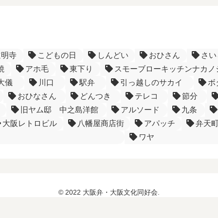
道明寺
こどもの日
しんどい
おひさん
さい
焼
アホ毛
東下り
スモーブローキッチンナカノ
大儀
川口
駅弁
引っ越しのサカイ
ボ
おひなさん
どんつき
テレコ
節分
旧ヤム邸 中之島洋館
アルソード
九条
大阪レトロビル
八幡屋商店街
アパッチ
弁天
ワヤ
© 2022 大阪弁・大阪文化同好会.