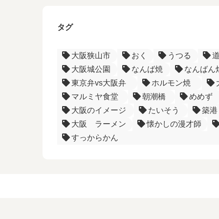
タグ
大阪狭山市
おく
うつる
大阪城公園
なんば焼
なんばん
東京弁vs大阪弁
ホルモン焼
マルミヤ食堂
朝潮橋
めめず
大阪のイメージ
たいそう
築港
大阪 ラーメン
懐かしの漫才師
すっからかん