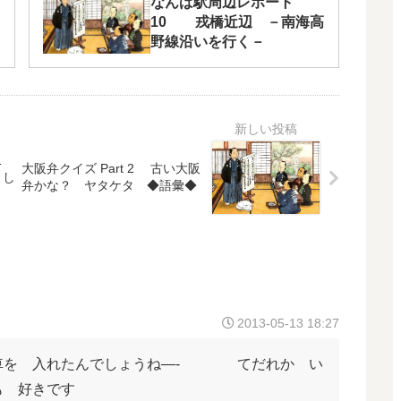
なんば駅周辺レポート
10 戎橋近辺 －南海高
野線沿いを行く－
が…
大阪弁クイズ Part 2 古い大阪
まし
弁かな？ ヤタケタ ◆語彙◆
2013-05-13 18:27
電車を 入れたんでしょうね—- てだれか い
路面電車も 好きです