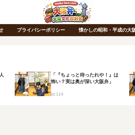
せ
プライバシーポリシー
懐かしの昭和・平成の大
人
「『ちょっと待ったれや！』は
怖い？実は奥が深い大阪弁」
114