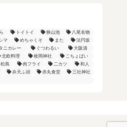
ら
トイトイ
狭山池
八尾名物
シマ
めちゃくそ
また
法円坂
タニカレー
ぐつわるい
大阪漬
北欧料理
枚岡神社
こちょばい
松島
肉フライ
二カツ
和人
町
弁天ふ頭
赤丸食堂
三社神社