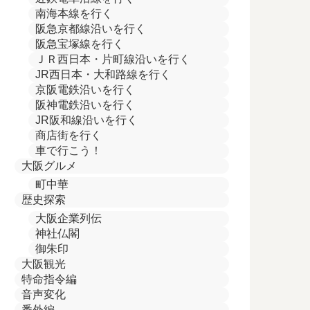
南海本線を行く
阪急京都線沿いを行く
阪急宝塚線を行く
ＪＲ西日本・片町線沿いを行く
JR西日本・大和路線を行く
京阪電鉄沿いを行く
阪神電鉄沿いを行く
JR阪和線沿いを行く
商店街を行く
車で行こう！
大阪グルメ
町中華
歴史探索
大阪企業列伝
神社仏閣
御朱印
大阪観光
特命指令編
音声変化
番外編