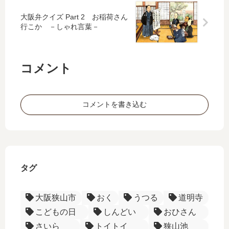
ん
で
寿
ー
－
す
司
大阪弁クイズ Part 2 お稲荷さん
大
行こか －しゃれ言葉－
ね
大
阪
商
～
阪
の
売
？
お
用
ー
コメント
っ
語
フ
◆
ち
を
レ
食
ゃ
マ
ー
文
ん
ス
コメントを書き込む
ズ
化
ー
タ
ー
◆
ー
し
ま
し
タグ
ょ
う
大阪狭山市
おく
うつる
道明寺
こどもの日
しんどい
おひさん
さいら
トイトイ
狭山池