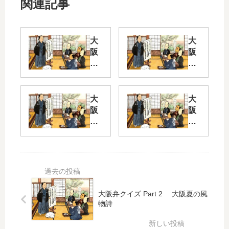
関連記事
大
大
阪
阪
弁
弁
ク
ク
イ
イ
ズ
ズ
大
大
Pa
Pa
阪
阪
rt
rt 2
弁
弁
2
－
ク
ク
無
イ
イ
最
茶
ズ
ズ
近
言
Pa
Pa
聞
う
rt
rt 2
か
た
2
大阪弁クイズ Part 2 大阪夏の風
ん
ら
ま
物詩
な
あ
い
つ
か
や
り