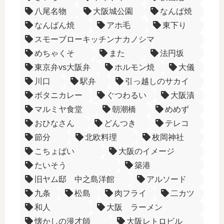
八尾名物
大阪城公園
なんば焼
なんばん焼
アホ毛
東下り
スモーブローキッチンナカノシマ
めちゃくそ
また
法円坂
東京弁vs大阪弁
ホルモン焼
大儀
川口
駅弁
引っ越しのサカイ
ボタニカレー
ぐつわるい
大阪漬
マルミヤ食堂
朝潮橋
めめず
おひなさん
どんつき
テレコ
節分
北欧料理
枚岡神社
こちょばい
大阪のイメージ
たいそう
築港
旧ヤム邸 中之島洋館
アルソード
九条
松島
肉フライ
二カツ
和人
大阪 ラーメン
懐かしの漫才師
大阪レトロビル