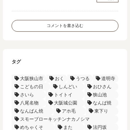
コメントを書き込む
タグ
大阪狭山市
おく
うつる
道明寺
こどもの日
しんどい
おひさん
さいら
トイトイ
狭山池
八尾名物
大阪城公園
なんば焼
なんばん焼
アホ毛
東下り
スモーブローキッチンナカノシマ
めちゃくそ
また
法円坂