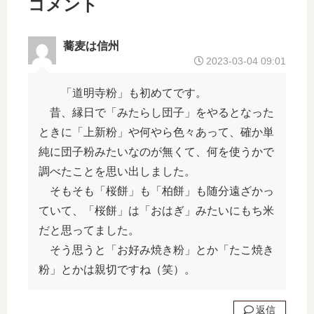
コメント
－
食
フ
文
レ
化
蕎麦は信州
ー
ー
2023-03-04 09:01
ズ
－
「道明寺粉」も初めてです。
昔、縁日で「みたらし団子」をやるとなった
ときに「上新粉」や何やら色々あって、確か単
純に団子粉みたいなのが無くて、何を使うかで
調べたことを思い出しました。
そもそも「桜餅」も「柏餅」も随分遠ざかっ
ていて、「桜餅」は「おはぎ」みたいにもち米
だと思ってました。
そう思うと「お好み焼き粉」とか「たこ焼き
粉」とかは親切ですね（笑）。
返信