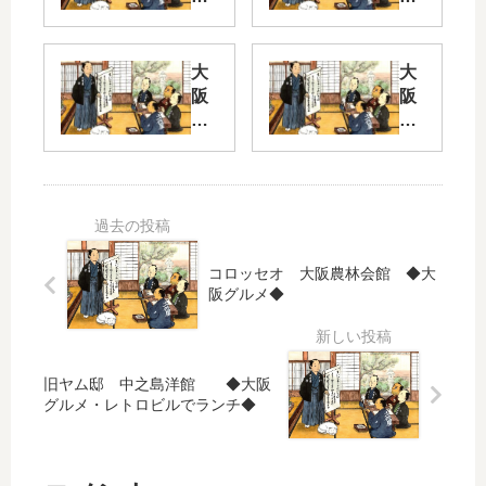
ク
令
イ
ズ
キ
大
大
Pa
ュ
阪
阪
rt
ー
弁
弁
2
ピ
ク
ク
ッ
イ
イ
妊
ト
ズ
ズ
娠
を
Pa
Pa
？
探
rt 2
rt
？
せ
2
コロッセオ 大阪農林会館 ◆大
！
呼
阪グルメ◆
お
！
称
た
腹
け
大
の
き
ー
こ
旧ヤム邸 中之島洋館 ◆大阪
な
グルメ・レトロビルでランチ◆
語
の
っ
彙
話
た
ー
ー