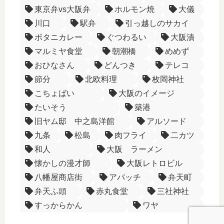
東京弁vs大阪弁
ホルモン焼
大儀
川口
駅弁
引っ越しのサカイ
ボタニカレー
ぐつわるい
大阪漬
マルミヤ食堂
朝潮橋
めめず
おひなさん
どんつき
テレコ
節分
北欧料理
枚岡神社
こちょばい
大阪のイメージ
たいそう
築港
旧ヤム邸 中之島洋館
アルソード
九条
松島
肉フライ
二カツ
和人
大阪 ラーメン
懐かしの漫才師
大阪レトロビル
八幡屋商店街
アパッチ
弁天町
弁天ふ頭
赤丸食堂
三社神社
すっからかん
ワヤ