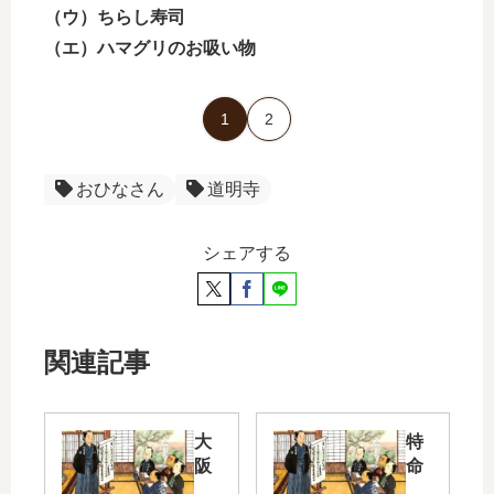
（ウ）ちらし寿司
（エ）ハマグリのお吸い物
1
2
おひなさん
道明寺
シェアする
関連記事
大
特
阪
命
弁
指