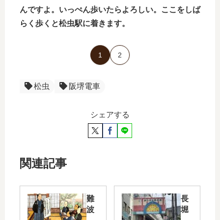
んですよ。いっぺん歩いたらよろしい。ここをしば
らく歩くと松虫駅に着きます。
1
2
松虫
阪堺電車
シェアする
関連記事
難
長
波
堀