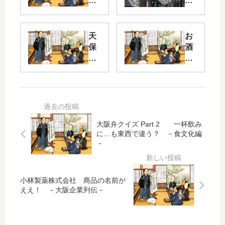
周
通
辺
り
レ
ポ
第
天
お
ー
15
保
酒
ト
弾
山
な
19
界
ん
空
隈
で
ア
堀
も
メ
商
研
リ
店
究
カ
街
所
大阪弁クイズ Part 2 一杯飲み
村
に…も東西で違う？ －食文化編
－
お
カ
－
土
フ
南
産
ェ
海
部
小林製薬株式会社 商品の名前が
高
ー
ええ！ －大阪企業列伝－
野
車
－
線
で
王
沿
行
子