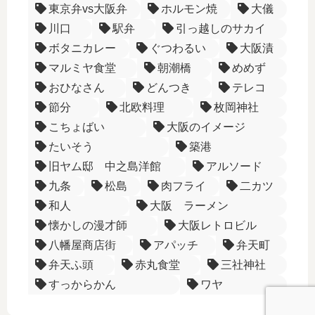
東京弁vs大阪弁
ホルモン焼
大儀
川口
駅弁
引っ越しのサカイ
ボタニカレー
ぐつわるい
大阪漬
マルミヤ食堂
朝潮橋
めめず
おひなさん
どんつき
テレコ
節分
北欧料理
枚岡神社
こちょばい
大阪のイメージ
たいそう
築港
旧ヤム邸 中之島洋館
アルソード
九条
松島
肉フライ
二カツ
和人
大阪 ラーメン
懐かしの漫才師
大阪レトロビル
八幡屋商店街
アパッチ
弁天町
弁天ふ頭
赤丸食堂
三社神社
すっからかん
ワヤ