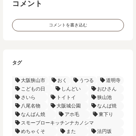
コメント
い
こ
町
を
う
一
行
ー
丁
く
コメントを書き込む
目
－
商
店
会
－
タグ
松
虫
界
大阪狭山市
おく
うつる
道明寺
隈
こどもの日
しんどい
おひさん
を
さいら
トイトイ
狭山池
行
八尾名物
大阪城公園
なんば焼
く
なんばん焼
アホ毛
東下り
スモーブローキッチンナカノシマ
めちゃくそ
また
法円坂