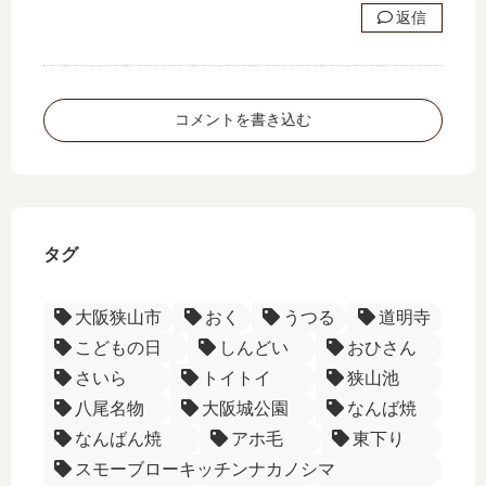
返信
コメントを書き込む
タグ
大阪狭山市
おく
うつる
道明寺
こどもの日
しんどい
おひさん
さいら
トイトイ
狭山池
八尾名物
大阪城公園
なんば焼
なんばん焼
アホ毛
東下り
スモーブローキッチンナカノシマ