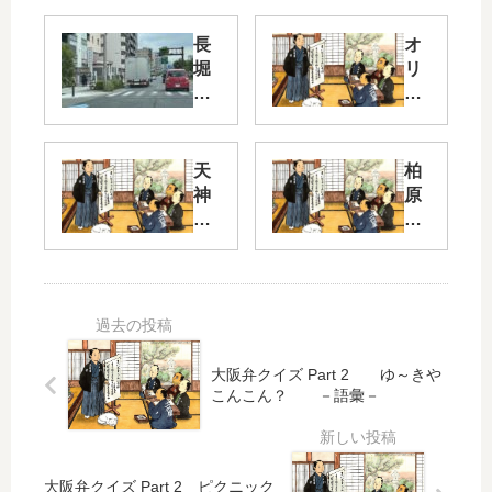
長
オ
堀
リ
通
オ
り
ン
株
第
式
天
柏
１
会
神
原
弾
社
さ
界
ん
隈
伯
コ
に
5
楽
コ
参
太
橋
ア
り
平
西
シ
ま
寺
詰
ガ
し
地
大阪弁クイズ Part 2 ゆ～きや
レ
ょ
区
こんこん？ －語彙－
◆
ッ
う
車
ト
。
そ
で
で
の
行
す
日
２
大阪弁クイズ Part 2 ピクニック