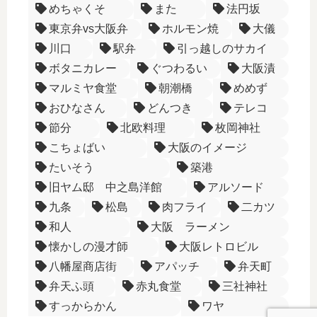
めちゃくそ
また
法円坂
東京弁vs大阪弁
ホルモン焼
大儀
川口
駅弁
引っ越しのサカイ
ボタニカレー
ぐつわるい
大阪漬
マルミヤ食堂
朝潮橋
めめず
おひなさん
どんつき
テレコ
節分
北欧料理
枚岡神社
こちょばい
大阪のイメージ
たいそう
築港
旧ヤム邸 中之島洋館
アルソード
九条
松島
肉フライ
二カツ
和人
大阪 ラーメン
懐かしの漫才師
大阪レトロビル
八幡屋商店街
アパッチ
弁天町
弁天ふ頭
赤丸食堂
三社神社
すっからかん
ワヤ