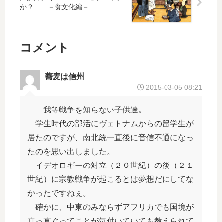
こ
よ
か？ －食文化編－
本
う
！
最
！
大
ー
◆
－
の
近
コメント
大
お
鉄
阪
祭
電
企
り
車
蕎麦は信州
業
の
沿
2015-03-05 08:21
列
ひ
い
伝
と
を
我等戦争を知らない子供達。
－
つ
行
学生時代の部活にヴェトナムからの留学生が
で
く
居たのですが、南北統一直後に音信不通になっ
す
ー
よ
たのを思い出しました。
！
イデオロギーの対立（２０世紀）の後（２１
世紀）に宗教戦争が起こるとは夢想だにしてな
かったですねぇ。
確かに、中東のみならずアフリカでも国境が
真っ直ぐってことが気付いていても教えられて