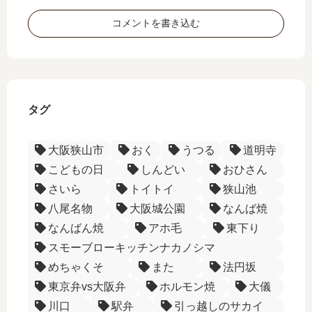
コメントを書き込む
タグ
大阪狭山市
おく
うつる
道明寺
こどもの日
しんどい
おひさん
さいら
トイトイ
狭山池
八尾名物
大阪城公園
なんば焼
なんばん焼
アホ毛
東下り
スモーブローキッチンナカノシマ
めちゃくそ
また
法円坂
東京弁vs大阪弁
ホルモン焼
大儀
川口
駅弁
引っ越しのサカイ