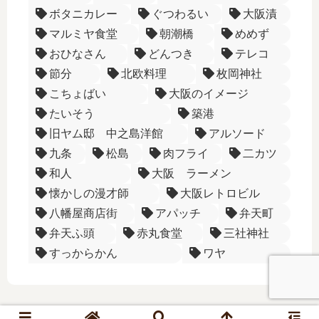
ボタニカレー
ぐつわるい
大阪漬
マルミヤ食堂
朝潮橋
めめず
おひなさん
どんつき
テレコ
節分
北欧料理
枚岡神社
こちょばい
大阪のイメージ
たいそう
築港
旧ヤム邸 中之島洋館
アルソード
九条
松島
肉フライ
二カツ
和人
大阪 ラーメン
懐かしの漫才師
大阪レトロビル
八幡屋商店街
アパッチ
弁天町
弁天ふ頭
赤丸食堂
三社神社
すっからかん
ワヤ