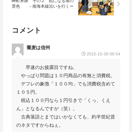
◆
の
岬町界隈 その２ 絵になる港の
オ
－
景色 －南海本線沿いを行くー
語
？
ノ
彙
マ
・
ト
動
◆
コメント
ペ
詞
食
を
◆
文
学
化
蕎麦は信州
び
◆
2015-10-30 08:54
ま
し
早速のお披露目ですね。
ょ
やっぱり問題は１０円商品の有無と消費税。
う
－
デフレの象徴「１００均」でも消費税含めて
１０５円。
◆
税込１００円なら１円引きで「くっ、くえ
オ
ん」となるんですが（笑）。
ノ
マ
古典落語とまではいかなくても、約半世紀昔
ト
のネタですからねぇ。
ペ