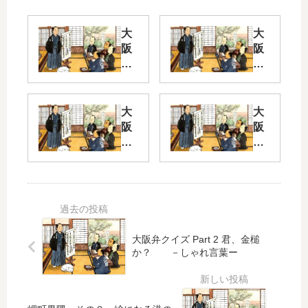
大
大
阪
阪
弁
弁
ク
ク
イ
イ
ズ
ズ
大
大
Pa
Pa
阪
阪
rt
rt
弁
弁
2
2
ク
ク
イ
イ
さ
杭
ズ
ズ
～
？
Pa
Pa
っ
rt 2
rt
と
－
ご
2
大阪弁クイズ Part 2 君、金槌
し
て
か？ －しゃれ言葉ー
－
ゃ
酢
大
れ
使
阪
言
う
風
葉