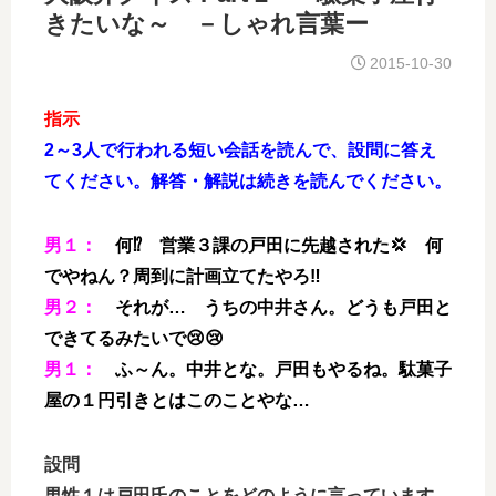
きたいな～ －しゃれ言葉ー
2015-10-30
指示
2～3人で行われる短い会話を読んで、設問に答え
てください。解答・解説は続きを読んでください。
男１：
何⁉ 営業３課の戸田に先越された💢 何
でやねん？周到に計画立てたやろ‼
男２：
それが… うちの中井さん。どうも戸田と
できてるみたいで😢😢
男１：
ふ～ん。中井とな。戸田もやるね。駄菓子
屋の１円引きとはこのことやな…
設問
男性１は戸田氏のことをどのように言っています