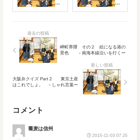
rt
rt 2
弁
弁
2
ク
ク
一
イ
イ
杯
ズ
ズ
汗
飲
Pa
Pa
？
み
rt
rt 2
水
屋
2
岬町界隈 その２ 絵になる港の
？
呼
景色 －南海本線沿いを行くー
液
◆
そ
称
体
名
れ
の
詞
食
話
・
べ
ー
大阪弁クイズ Part 2 東京土産
か
語
はこれでしょ。 －しゃれ言葉ー
れ
語
？
彙
る
彙
◆
？
ー
－
コメント
語
ー
彙
食
－
文
蕎麦は信州
化
2015-11-03 07:25