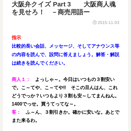
大阪弁クイズ Part 3 大阪商人魂
を見せろ！ －商売用語ー
2015-11-03
指示
比較的長い会話、メッセージ、そしてアナウンス等
の内容を読んで、設問に答えましょう。
解答・解説
は続きを読んでください。
商人１：
よっしゃ～。今日はいつもの３割安い
で。こ～てや、こ～てや‼ そこの旦んはん、これ
どうでっか？いつもより３割も安～してまんねん。
1400でっせ。買うてってな～。
客：
ふ～ん、３割引きか。確かに安いな。あとで
また来るわ。