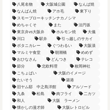
八尾名物
大阪城公園
なんば焼
なんばん焼
アホ毛
東下り
スモーブローキッチンナカノシマ
めちゃくそ
また
法円坂
東京弁vs大阪弁
ホルモン焼
大儀
川口
駅弁
引っ越しのサカイ
ボタニカレー
ぐつわるい
大阪漬
マルミヤ食堂
朝潮橋
めめず
おひなさん
どんつき
テレコ
節分
北欧料理
枚岡神社
こちょばい
大阪のイメージ
たいそう
築港
旧ヤム邸 中之島洋館
アルソード
九条
松島
肉フライ
二カツ
和人
大阪 ラーメン
懐かしの漫才師
大阪レトロビル