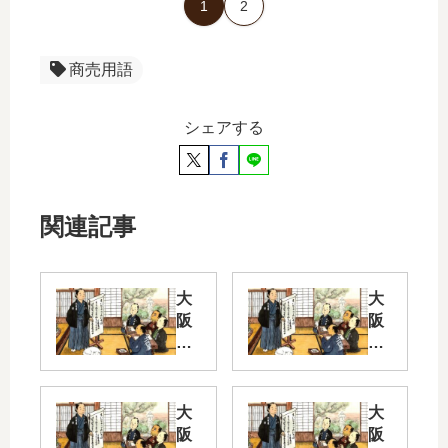
1
2
商売用語
シェアする
関連記事
大
大
阪
阪
弁
弁
ク
ク
イ
イ
ズ
ズ
大
大
Pa
Pa
阪
阪