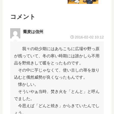
彙
語
語
ー
彙
か
ー
な
コメント
？
－
蕎麦は信州
し
2016-02-02 10:12
ゃ
れ
我々の幼少期にはあちこちに広場や野っ原
言
が残っていて、冬の寒い時期には誰かしら不用
葉
品を野焼きして暖をとったものです。
－
その中に芋じゃなくて、使い古しの箒を放り
込むと俄然威勢が良くなったもんです。
懐かしい。
そういやぁ当時、焚き火を「とんと」と呼ん
でました。
今思えば「どんと焼き」からきていたんでし
ょう。