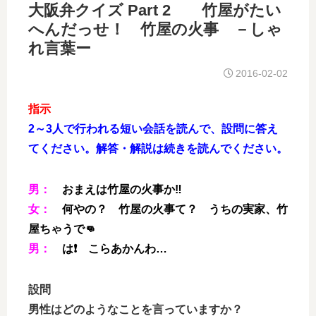
大阪弁クイズ Part 2 竹屋がたい
へんだっせ！ 竹屋の火事 －しゃ
れ言葉ー
2016-02-02
指示
2～3人で行われる短い会話を読んで、設問に答え
てください。解答・解説は続きを読んでください。
男：
おまえは竹屋の火事か‼
女：
何やの？ 竹屋の火事て？ うちの実家、竹
屋ちゃうで👊
男：
は❗ こらあかんわ…
設問
男性はどのようなことを言っていますか？