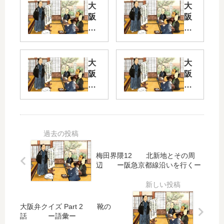
大
大
阪
阪
弁
弁
ク
ク
イ
イ
ズ
ズ
大
大
Pa
Pa
阪
阪
rt
rt 2
弁
弁
2
せ
ク
ク
こ
イ
イ
せ
ズ
ズ
よ
こ
Pa
Pa
う
と
rt
rt
さ
も
1
2
梅田界隈12 北新地とその周
ん
言
辺 ー阪急京都線沿いを行くー
の
う
－
放
…
か
火
送
？
ぃ
禁
ー
－
止
大阪弁クイズ Part 2 靴の
語
－
話 ー語彙ー
用