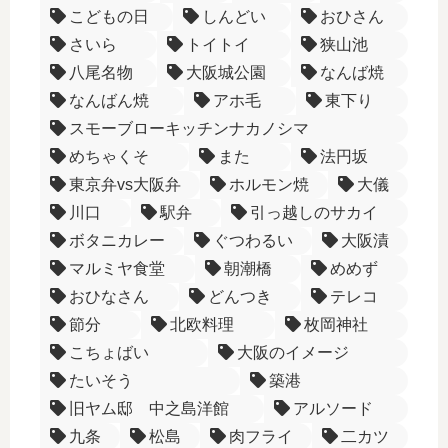
こどもの日
しんどい
おひさん
さいら
トイトイ
狭山池
八尾名物
大阪城公園
なんば焼
なんばん焼
アホ毛
東下り
スモーブローキッチンナカノシマ
めちゃくそ
また
法円坂
東京弁vs大阪弁
ホルモン焼
大儀
川口
駅弁
引っ越しのサカイ
ボタニカレー
ぐつわるい
大阪漬
マルミヤ食堂
朝潮橋
めめず
おひなさん
どんつき
テレコ
節分
北欧料理
枚岡神社
こちょばい
大阪のイメージ
たいそう
築港
旧ヤム邸 中之島洋館
アルソード
九条
松島
肉フライ
二カツ