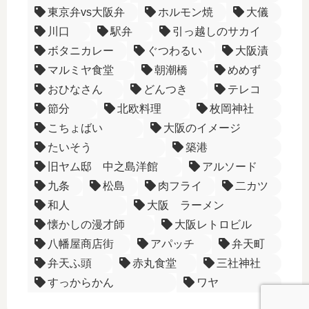
東京弁vs大阪弁
ホルモン焼
大儀
川口
駅弁
引っ越しのサカイ
ボタニカレー
ぐつわるい
大阪漬
マルミヤ食堂
朝潮橋
めめず
おひなさん
どんつき
テレコ
節分
北欧料理
枚岡神社
こちょばい
大阪のイメージ
たいそう
築港
旧ヤム邸 中之島洋館
アルソード
九条
松島
肉フライ
二カツ
和人
大阪 ラーメン
懐かしの漫才師
大阪レトロビル
八幡屋商店街
アパッチ
弁天町
弁天ふ頭
赤丸食堂
三社神社
すっからかん
ワヤ