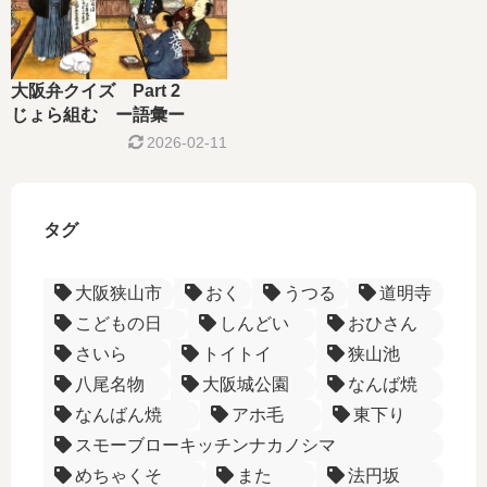
大阪弁クイズ Part 2
じょら組む ー語彙ー
2026-02-11
タグ
大阪狭山市
おく
うつる
道明寺
こどもの日
しんどい
おひさん
さいら
トイトイ
狭山池
八尾名物
大阪城公園
なんば焼
なんばん焼
アホ毛
東下り
スモーブローキッチンナカノシマ
めちゃくそ
また
法円坂