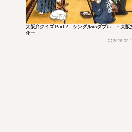
大阪弁クイズ Part 2 シングルvsダブル －大阪
化ー
2026-02-