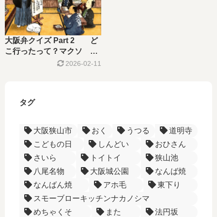
大阪弁クイズ Part 2 ど
こ行ったって？マクソ ー
食文化ー
2026-02-11
タグ
大阪狭山市
おく
うつる
道明寺
こどもの日
しんどい
おひさん
さいら
トイトイ
狭山池
八尾名物
大阪城公園
なんば焼
なんばん焼
アホ毛
東下り
スモーブローキッチンナカノシマ
めちゃくそ
また
法円坂