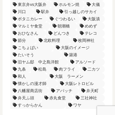
東京弁vs大阪弁
ホルモン焼
大儀
川口
駅弁
引っ越しのサカイ
ボタニカレー
ぐつわるい
大阪漬
マルミヤ食堂
朝潮橋
めめず
おひなさん
どんつき
テレコ
節分
北欧料理
枚岡神社
こちょばい
大阪のイメージ
たいそう
築港
旧ヤム邸 中之島洋館
アルソード
九条
松島
肉フライ
二カツ
和人
大阪 ラーメン
懐かしの漫才師
大阪レトロビル
八幡屋商店街
アパッチ
弁天町
弁天ふ頭
赤丸食堂
三社神社
すっからかん
ワヤ