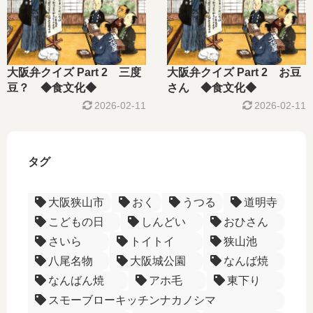
大阪弁クイズ Part 2 三度
大阪弁クイズ Part 2 お豆
豆？ ◆食文化◆
さん ◆食文化◆
2026-02-11
2026-02-11
タグ
大阪狭山市
おく
うつる
道明寺
こどもの日
しんどい
おひさん
さいら
トイトイ
狭山池
八尾名物
大阪城公園
なんば焼
なんばん焼
アホ毛
東下り
スモーブローキッチンナカノシマ