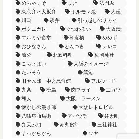
めちゃくそ
また
法円坂
東京弁vs大阪弁
ホルモン焼
大儀
川口
駅弁
引っ越しのサカイ
ボタニカレー
ぐつわるい
大阪漬
マルミヤ食堂
朝潮橋
めめず
おひなさん
どんつき
テレコ
節分
北欧料理
枚岡神社
こちょばい
大阪のイメージ
たいそう
築港
旧ヤム邸 中之島洋館
アルソード
九条
松島
肉フライ
二カツ
和人
大阪 ラーメン
懐かしの漫才師
大阪レトロビル
八幡屋商店街
アパッチ
弁天町
弁天ふ頭
赤丸食堂
三社神社
すっからかん
ワヤ