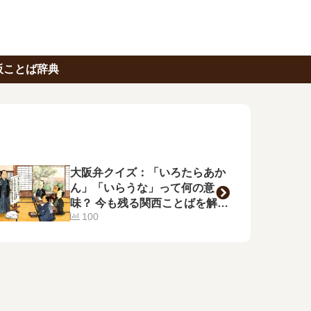
阪ことば辞典
大阪弁クイズ：「いろたらあか
ん」「いらうな」って何の意
味？ 今も残る関西ことばを解
100
説！