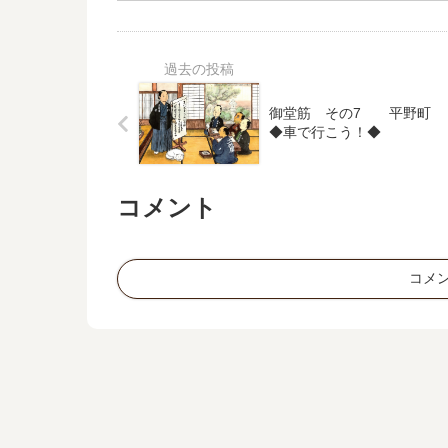
御堂筋 その7 平野
◆車で行こう！◆
コメント
コメ