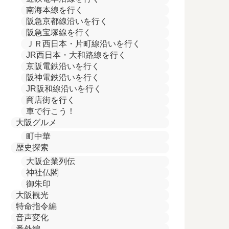
南海本線を行く
阪急京都線沿いを行く
阪急宝塚線を行く
ＪＲ西日本・片町線沿いを行く
JR西日本・大和路線を行く
京阪電鉄沿いを行く
阪神電鉄沿いを行く
JR阪和線沿いを行く
商店街を行く
車で行こう！
大阪グルメ
町中華
歴史探索
大阪企業列伝
神社仏閣
御朱印
大阪観光
特命指令編
音声変化
番外編