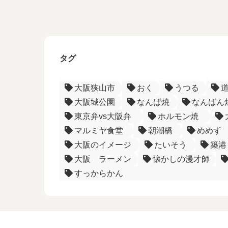
タグ
大阪狭山市
おく
うつる
大阪城公園
なんば焼
なんばん
東京弁vs大阪弁
ホルモン焼
マルミヤ食堂
朝潮橋
めめず
大阪のイメージ
たいそう
築港
大阪 ラーメン
懐かしの漫才師
すっからかん