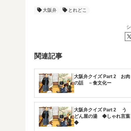
大阪弁
とれどこ
シ
関連記事
大阪弁クイズ Part 2 お肉
の話 －食文化ー
大阪弁クイズ Part 2 う
どん屋の湯 ◆しゃれ言葉
◆