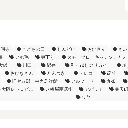
道明寺
こどもの日
しんどい
おひさん
さい
焼
アホ毛
東下り
スモーブローキッチンナカノ
大儀
川口
駅弁
引っ越しのサカイ
ボ
おひなさん
どんつき
テレコ
節分
旧ヤム邸 中之島洋館
アルソード
九条
大阪レトロビル
八幡屋商店街
アパッチ
弁天
ワヤ