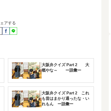
ェアする
大阪弁クイズ Part 2 大
概やな～ ー語彙ー
大阪弁クイズ Part 2 これ
も昔はまかり通ったな・い
れもん ー語彙ー