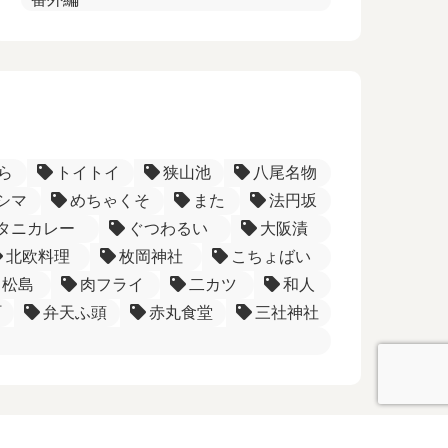
ら
トイトイ
狭山池
八尾名物
シマ
めちゃくそ
また
法円坂
タニカレー
ぐつわるい
大阪漬
北欧料理
枚岡神社
こちょばい
松島
肉フライ
二カツ
和人
町
弁天ふ頭
赤丸食堂
三社神社