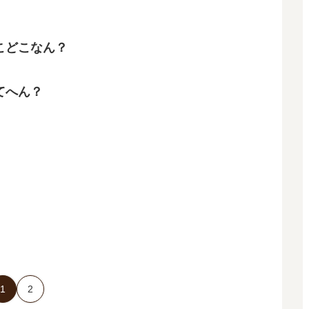
こどこなん？
てへん？
1
2