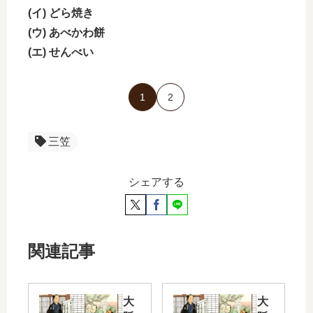
(イ) どら焼き
(ウ) あべかわ餅
(エ) せんべい
1
2
三笠
シェアする
関連記事
大
大