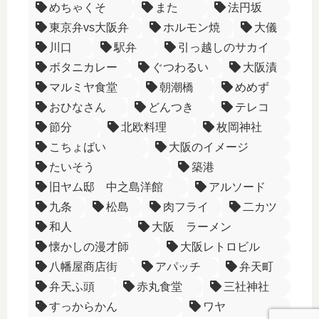
めちゃくそ
また
法円坂
東京弁vs大阪弁
ホルモン焼
大儀
川口
駅弁
引っ越しのサカイ
ボタニカレー
ぐつわるい
大阪漬
マルミヤ食堂
朝潮橋
めめず
おひなさん
どんつき
テレコ
節分
北欧料理
枚岡神社
こちょばい
大阪のイメージ
たいそう
築港
旧ヤム邸 中之島洋館
アルソード
九条
松島
肉フライ
二カツ
和人
大阪 ラーメン
懐かしの漫才師
大阪レトロビル
八幡屋商店街
アパッチ
弁天町
弁天ふ頭
赤丸食堂
三社神社
すっからかん
ワヤ