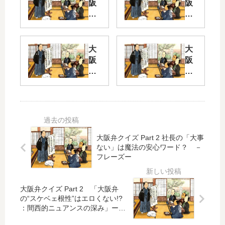
阪
阪
弁
土
ク
産
イ
ズ
そ
大
大
Pa
の
阪
阪
rt
1
弁
弁
2
ク
ク
イ
イ
こ
ズ
ズ
れ
◆
Pa
も
大
rt
Pa
最
阪
2
rt 2
大阪弁クイズ Part 2 社長の「大事
近
観
ない」は魔法の安心ワード？ －
ど
フレーズー
聞
光
こ
か
◆
さ
か
ん
か
ら
大阪弁クイズ Part 2 「大阪弁
な
な
か
の“スケベェ根性”はエロくない!?
・
食
降
：間西的ニュアンスの深み」ーフ
す
べ
っ
レーズー
か