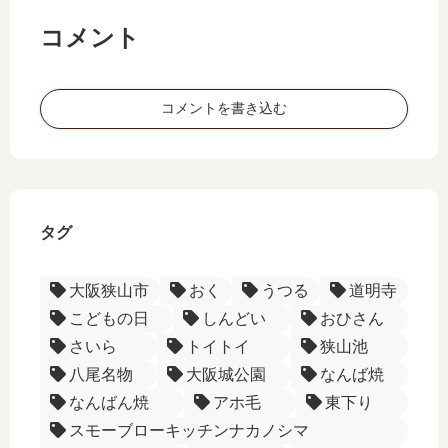
た
て
た
い
き
コメント
ん
な
た
！
－
語
コメントを書き込む
－
ー
彙
食
フ
ー
文
レ
化
ー
編
ズ
？
ー
タグ
－
大阪狭山市
おく
うつる
道明寺
こどもの日
しんどい
おひさん
さいら
トイトイ
狭山池
八尾名物
大阪城公園
なんば焼
なんばん焼
アホ毛
東下り
スモーブローキッチンナカノシマ