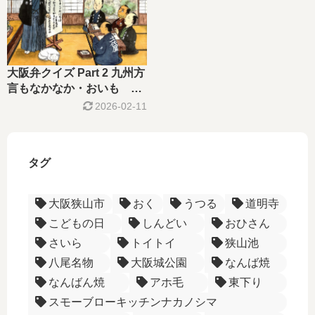
大阪弁クイズ Part 2 九州方
言もなかなか・おいも ー
九州の言葉ー
2026-02-11
タグ
大阪狭山市
おく
うつる
道明寺
こどもの日
しんどい
おひさん
さいら
トイトイ
狭山池
八尾名物
大阪城公園
なんば焼
なんばん焼
アホ毛
東下り
スモーブローキッチンナカノシマ