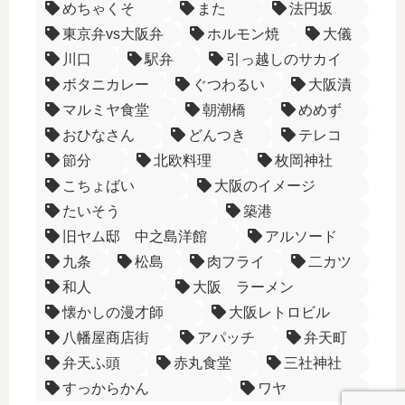
めちゃくそ
また
法円坂
東京弁vs大阪弁
ホルモン焼
大儀
川口
駅弁
引っ越しのサカイ
ボタニカレー
ぐつわるい
大阪漬
マルミヤ食堂
朝潮橋
めめず
おひなさん
どんつき
テレコ
節分
北欧料理
枚岡神社
こちょばい
大阪のイメージ
たいそう
築港
旧ヤム邸 中之島洋館
アルソード
九条
松島
肉フライ
二カツ
和人
大阪 ラーメン
懐かしの漫才師
大阪レトロビル
八幡屋商店街
アパッチ
弁天町
弁天ふ頭
赤丸食堂
三社神社
すっからかん
ワヤ