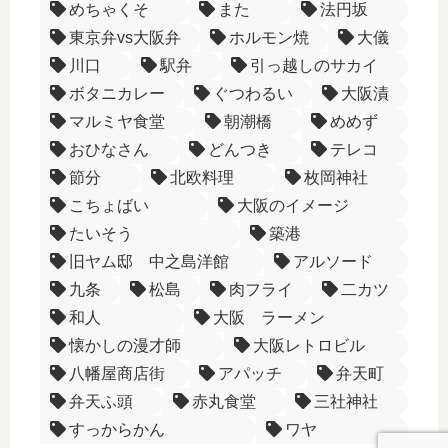
めちゃくそ
また
法円坂
東京弁vs大阪弁
ホルモン焼
大儀
川口
駅弁
引っ越しのサカイ
ボタニカレー
ぐつわるい
大阪漬
マルミヤ食堂
朝潮橋
めめず
おひなさん
どんつき
テレコ
節分
北欧料理
枚岡神社
こちょばい
大阪のイメージ
たいそう
築港
旧ヤム邸 中之島洋館
アルソード
九条
松島
肉フライ
二カツ
和人
大阪 ラーメン
懐かしの漫才師
大阪レトロビル
八幡屋商店街
アパッチ
弁天町
弁天ふ頭
赤丸食堂
三社神社
すっからかん
ワヤ