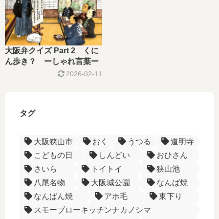
大阪弁クイズ Part 2 くに
ん歩き？ ーしゃれ言葉ー
2026-02-11
タグ
大阪狭山市
おく
うつる
道明寺
こどもの日
しんどい
おひさん
さいら
トイトイ
狭山池
八尾名物
大阪城公園
なんば焼
なんばん焼
アホ毛
東下り
スモーブローキッチンナカノシマ