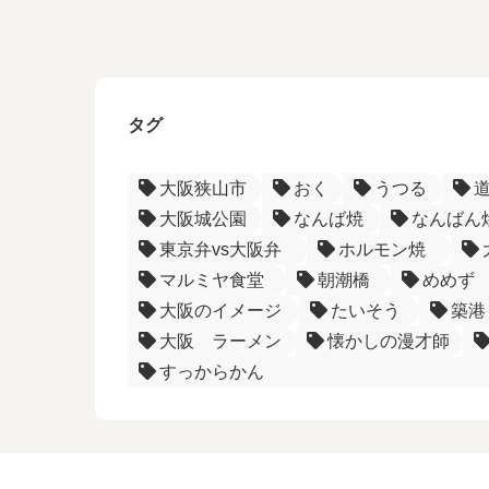
タグ
大阪狭山市
おく
うつる
大阪城公園
なんば焼
なんばん
東京弁vs大阪弁
ホルモン焼
マルミヤ食堂
朝潮橋
めめず
大阪のイメージ
たいそう
築港
大阪 ラーメン
懐かしの漫才師
すっからかん