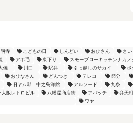
道明寺
こどもの日
しんどい
おひさん
さい
焼
アホ毛
東下り
スモーブローキッチンナカノ
大儀
川口
駅弁
引っ越しのサカイ
ボ
おひなさん
どんつき
テレコ
節分
旧ヤム邸 中之島洋館
アルソード
九条
大阪レトロビル
八幡屋商店街
アパッチ
弁天
ワヤ