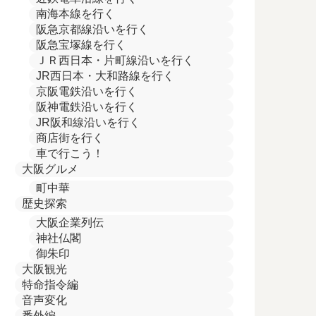
南海本線を行く
阪急京都線沿いを行く
阪急宝塚線を行く
ＪＲ西日本・片町線沿いを行く
JR西日本・大和路線を行く
京阪電鉄沿いを行く
阪神電鉄沿いを行く
JR阪和線沿いを行く
商店街を行く
車で行こう！
大阪グルメ
町中華
歴史探索
大阪企業列伝
神社仏閣
御朱印
大阪観光
特命指令編
音声変化
番外編