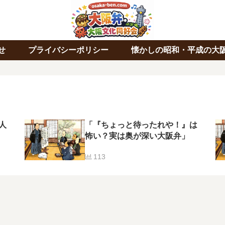
せ
プライバシーポリシー
懐かしの昭和・平成の大
人
「『ちょっと待ったれや！』は
怖い？実は奥が深い大阪弁」
113