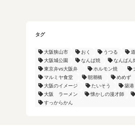
タグ
大阪狭山市
おく
うつる
大阪城公園
なんば焼
なんばん
東京弁vs大阪弁
ホルモン焼
マルミヤ食堂
朝潮橋
めめず
大阪のイメージ
たいそう
築港
大阪 ラーメン
懐かしの漫才師
すっからかん