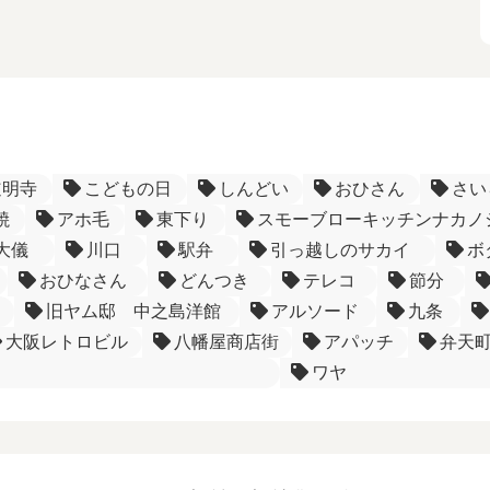
道明寺
こどもの日
しんどい
おひさん
さい
焼
アホ毛
東下り
スモーブローキッチンナカノ
大儀
川口
駅弁
引っ越しのサカイ
ボ
おひなさん
どんつき
テレコ
節分
旧ヤム邸 中之島洋館
アルソード
九条
大阪レトロビル
八幡屋商店街
アパッチ
弁天
ワヤ