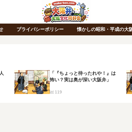
せ
プライバシーポリシー
懐かしの昭和・平成の大
人
「『ちょっと待ったれや！』は
怖い？実は奥が深い大阪弁」
119