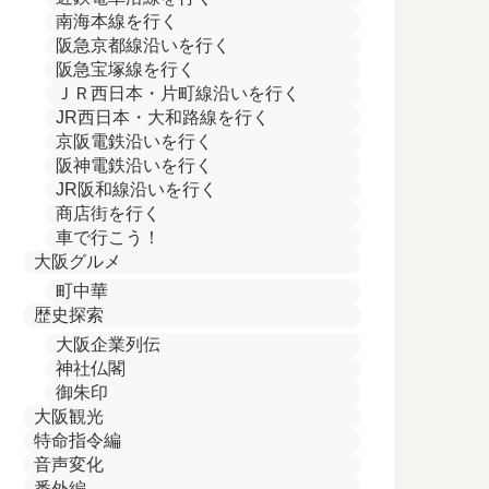
南海本線を行く
阪急京都線沿いを行く
阪急宝塚線を行く
ＪＲ西日本・片町線沿いを行く
JR西日本・大和路線を行く
京阪電鉄沿いを行く
阪神電鉄沿いを行く
JR阪和線沿いを行く
商店街を行く
車で行こう！
大阪グルメ
町中華
歴史探索
大阪企業列伝
神社仏閣
御朱印
大阪観光
特命指令編
音声変化
番外編