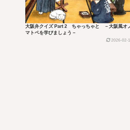
大阪弁クイズ Part 2 ちゃっちゃと －大阪風オ
マトペを学びましょう－
2026-02-