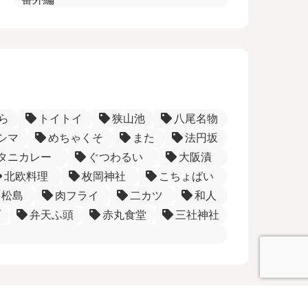
ら
トイトイ
狭山池
八尾名物
シマ
めちゃくそ
また
法円坂
タニカレー
ぐつわるい
大阪漬
北欧料理
枚岡神社
こちょばい
松島
肉フライ
二カツ
和人
町
弁天ふ頭
赤丸食堂
三社神社