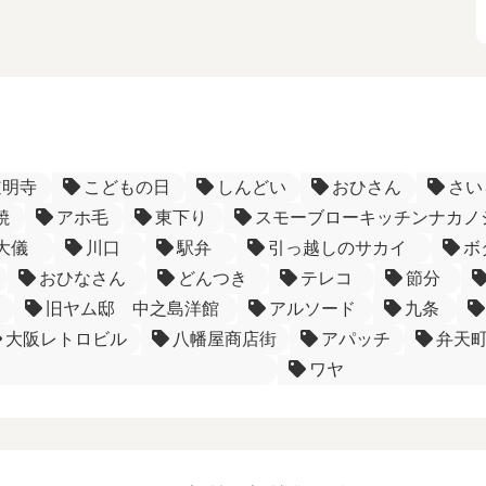
道明寺
こどもの日
しんどい
おひさん
さい
焼
アホ毛
東下り
スモーブローキッチンナカノ
大儀
川口
駅弁
引っ越しのサカイ
ボ
おひなさん
どんつき
テレコ
節分
旧ヤム邸 中之島洋館
アルソード
九条
大阪レトロビル
八幡屋商店街
アパッチ
弁天
ワヤ