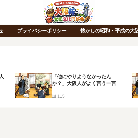
せ
プライバシーポリシー
懐かしの昭和・平成の大
人
「他にやりようなかったん
か？」大阪人がよく言う一言
115