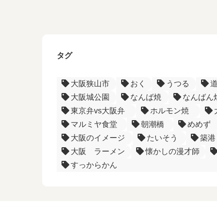
タグ
大阪狭山市
おく
うつる
大阪城公園
なんば焼
なんばん
東京弁vs大阪弁
ホルモン焼
マルミヤ食堂
朝潮橋
めめず
大阪のイメージ
たいそう
築港
大阪 ラーメン
懐かしの漫才師
すっからかん