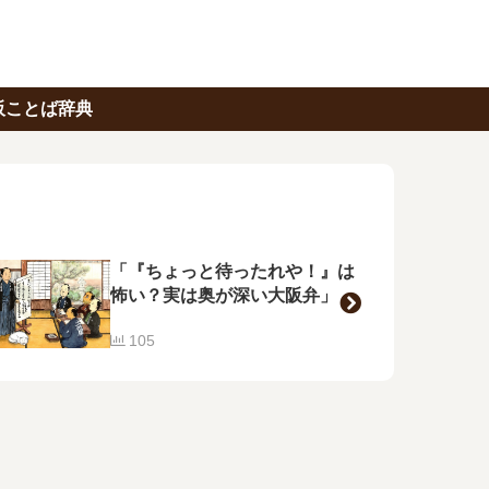
阪ことば辞典
「『ちょっと待ったれや！』は
怖い？実は奥が深い大阪弁」
105