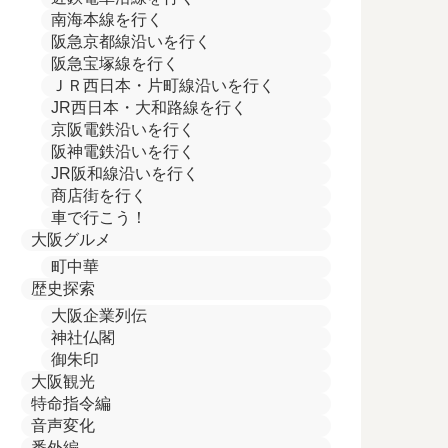
南海本線を行く
阪急京都線沿いを行く
阪急宝塚線を行く
ＪＲ西日本・片町線沿いを行く
JR西日本・大和路線を行く
京阪電鉄沿いを行く
阪神電鉄沿いを行く
JR阪和線沿いを行く
商店街を行く
車で行こう！
大阪グルメ
町中華
歴史探索
大阪企業列伝
神社仏閣
御朱印
大阪観光
特命指令編
音声変化
番外編