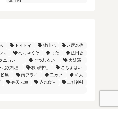
ら
トイトイ
狭山池
八尾名物
シマ
めちゃくそ
また
法円坂
タニカレー
ぐつわるい
大阪漬
北欧料理
枚岡神社
こちょばい
松島
肉フライ
二カツ
和人
町
弁天ふ頭
赤丸食堂
三社神社