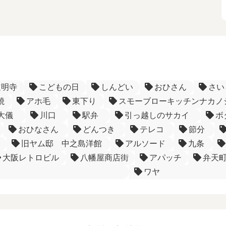
道明寺
こどもの日
しんどい
おひさん
さい
焼
アホ毛
東下り
スモーブローキッチンナカノ
大儀
川口
駅弁
引っ越しのサカイ
ボ
おひなさん
どんつき
テレコ
節分
旧ヤム邸 中之島洋館
アルソード
九条
大阪レトロビル
八幡屋商店街
アパッチ
弁天
ワヤ