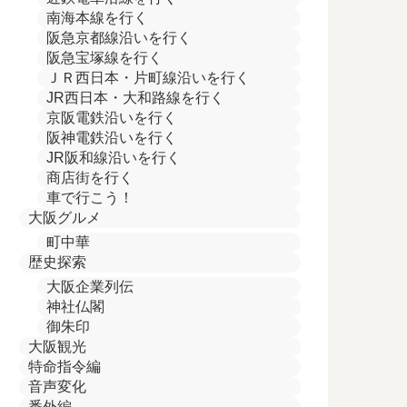
南海本線を行く
阪急京都線沿いを行く
阪急宝塚線を行く
ＪＲ西日本・片町線沿いを行く
JR西日本・大和路線を行く
京阪電鉄沿いを行く
阪神電鉄沿いを行く
JR阪和線沿いを行く
商店街を行く
車で行こう！
大阪グルメ
町中華
歴史探索
大阪企業列伝
神社仏閣
御朱印
大阪観光
特命指令編
音声変化
番外編