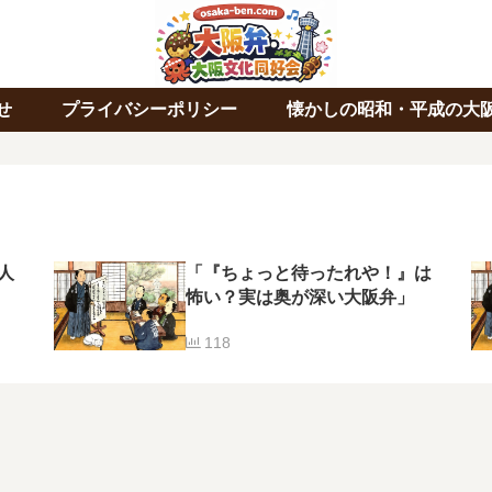
せ
プライバシーポリシー
懐かしの昭和・平成の大
人
「『ちょっと待ったれや！』は
怖い？実は奥が深い大阪弁」
118