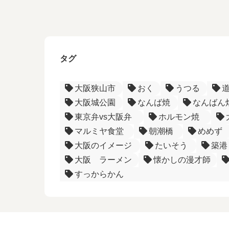
タグ
大阪狭山市
おく
うつる
大阪城公園
なんば焼
なんばん
東京弁vs大阪弁
ホルモン焼
マルミヤ食堂
朝潮橋
めめず
大阪のイメージ
たいそう
築港
大阪 ラーメン
懐かしの漫才師
すっからかん