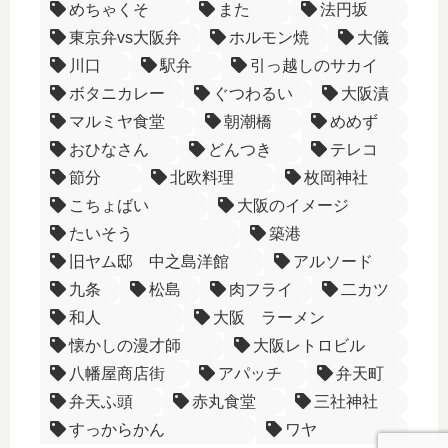
めちゃくそ
また
法円坂
東京弁vs大阪弁
ホルモン焼
大儀
川口
駅弁
引っ越しのサカイ
ボタニカレー
ぐつわるい
大阪漬
マルミヤ食堂
朝潮橋
めめず
おひなさん
どんつき
テレコ
節分
北欧料理
枚岡神社
こちょばい
大阪のイメージ
たいそう
築港
旧ヤム邸 中之島洋館
アルソード
九条
松島
肉フライ
二カツ
和人
大阪 ラーメン
懐かしの漫才師
大阪レトロビル
八幡屋商店街
アパッチ
弁天町
弁天ふ頭
赤丸食堂
三社神社
すっからかん
ワヤ