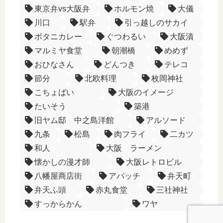
東京弁vs大阪弁
ホルモン焼
大儀
川口
駅弁
引っ越しのサカイ
ボタニカレー
ぐつわるい
大阪漬
マルミヤ食堂
朝潮橋
めめず
おひなさん
どんつき
テレコ
節分
北欧料理
枚岡神社
こちょばい
大阪のイメージ
たいそう
築港
旧ヤム邸 中之島洋館
アルソード
九条
松島
肉フライ
二カツ
和人
大阪 ラーメン
懐かしの漫才師
大阪レトロビル
八幡屋商店街
アパッチ
弁天町
弁天ふ頭
赤丸食堂
三社神社
すっからかん
ワヤ