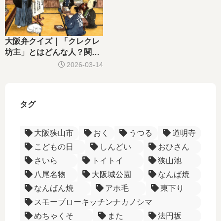
大阪弁クイズ｜「クレクレ
坊主」とはどんな人？関西
ぽい言い回しを解説 ーフ
2026-03-14
レーズー
タグ
大阪狭山市
おく
うつる
道明寺
こどもの日
しんどい
おひさん
さいら
トイトイ
狭山池
八尾名物
大阪城公園
なんば焼
なんばん焼
アホ毛
東下り
スモーブローキッチンナカノシマ
めちゃくそ
また
法円坂