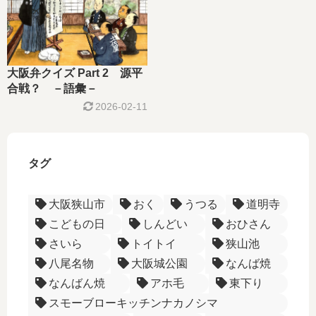
大阪弁クイズ Part 2 源平
合戦？ －語彙－
2026-02-11
タグ
大阪狭山市
おく
うつる
道明寺
こどもの日
しんどい
おひさん
さいら
トイトイ
狭山池
八尾名物
大阪城公園
なんば焼
なんばん焼
アホ毛
東下り
スモーブローキッチンナカノシマ