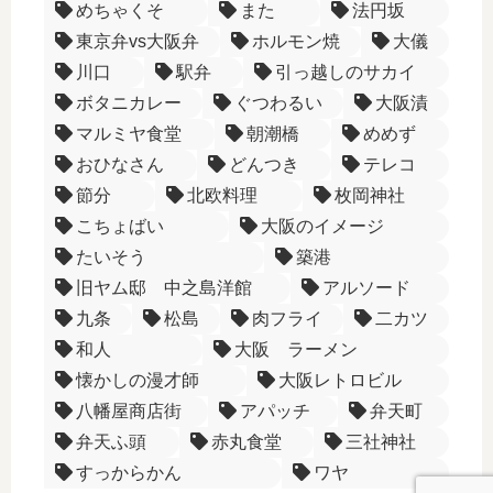
めちゃくそ
また
法円坂
東京弁vs大阪弁
ホルモン焼
大儀
川口
駅弁
引っ越しのサカイ
ボタニカレー
ぐつわるい
大阪漬
マルミヤ食堂
朝潮橋
めめず
おひなさん
どんつき
テレコ
節分
北欧料理
枚岡神社
こちょばい
大阪のイメージ
たいそう
築港
旧ヤム邸 中之島洋館
アルソード
九条
松島
肉フライ
二カツ
和人
大阪 ラーメン
懐かしの漫才師
大阪レトロビル
八幡屋商店街
アパッチ
弁天町
弁天ふ頭
赤丸食堂
三社神社
すっからかん
ワヤ