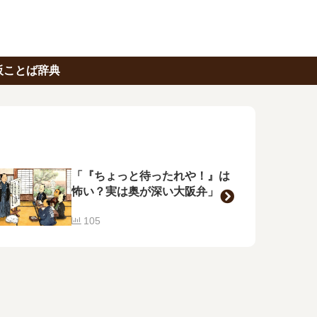
阪ことば辞典
「『ちょっと待ったれや！』は
怖い？実は奥が深い大阪弁」
105