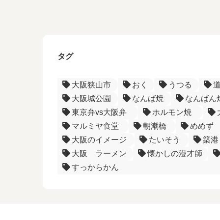
タグ
大阪狭山市
おく
うつる
大阪城公園
なんば焼
なんばん
東京弁vs大阪弁
ホルモン焼
マルミヤ食堂
朝潮橋
めめず
大阪のイメージ
たいそう
築港
大阪 ラーメン
懐かしの漫才師
すっからかん