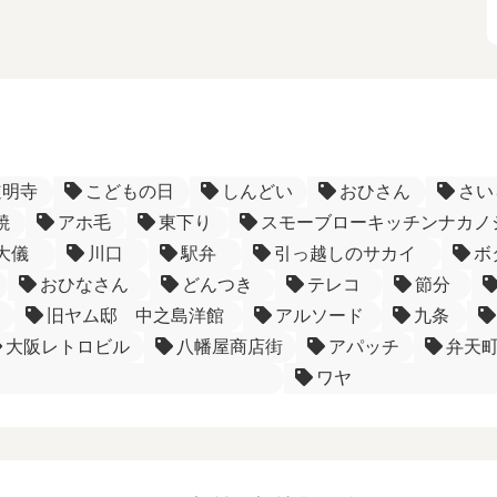
道明寺
こどもの日
しんどい
おひさん
さい
焼
アホ毛
東下り
スモーブローキッチンナカノ
大儀
川口
駅弁
引っ越しのサカイ
ボ
おひなさん
どんつき
テレコ
節分
旧ヤム邸 中之島洋館
アルソード
九条
大阪レトロビル
八幡屋商店街
アパッチ
弁天
ワヤ