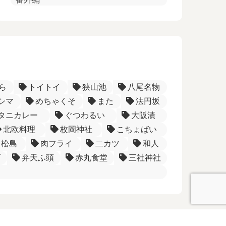
ら
トイトイ
狭山池
八尾名物
シマ
めちゃくそ
また
法円坂
タニカレー
ぐつわるい
大阪漬
北欧料理
枚岡神社
こちょばい
松島
肉フライ
二カツ
和人
町
弁天ふ頭
赤丸食堂
三社神社