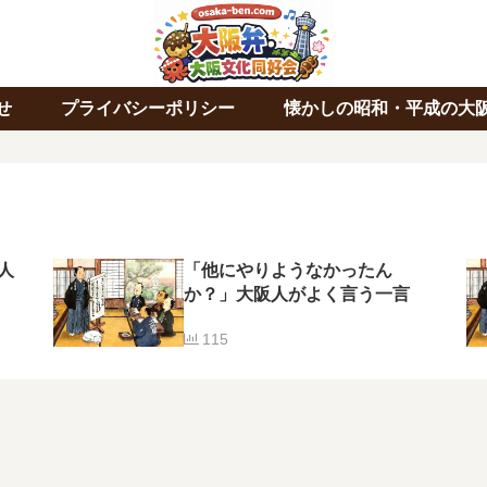
せ
プライバシーポリシー
懐かしの昭和・平成の大
人
「他にやりようなかったん
か？」大阪人がよく言う一言
115