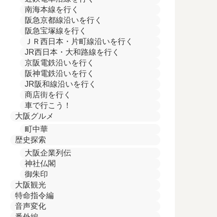
南海本線を行く
阪急京都線沿いを行く
阪急宝塚線を行く
ＪＲ西日本・片町線沿いを行く
JR西日本・大和路線を行く
京阪電鉄沿いを行く
阪神電鉄沿いを行く
JR阪和線沿いを行く
商店街を行く
車で行こう！
大阪グルメ
町中華
歴史探索
大阪企業列伝
神社仏閣
御朱印
大阪観光
特命指令編
音声変化
番外編