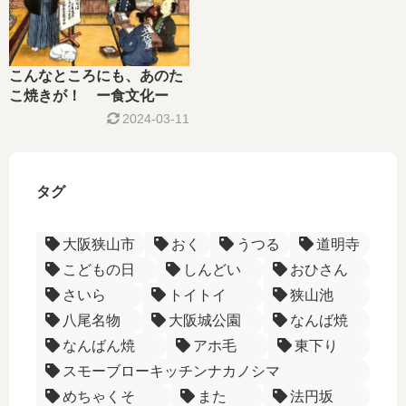
こんなところにも、あのた
こ焼きが！ ー食文化ー
2024-03-11
タグ
大阪狭山市
おく
うつる
道明寺
こどもの日
しんどい
おひさん
さいら
トイトイ
狭山池
八尾名物
大阪城公園
なんば焼
なんばん焼
アホ毛
東下り
スモーブローキッチンナカノシマ
めちゃくそ
また
法円坂