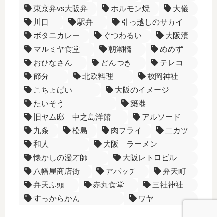
東京弁vs大阪弁
ホルモン焼
大儀
川口
駅弁
引っ越しのサカイ
ボタニカレー
ぐつわるい
大阪漬
マルミヤ食堂
朝潮橋
めめず
おひなさん
どんつき
テレコ
節分
北欧料理
枚岡神社
こちょばい
大阪のイメージ
たいそう
築港
旧ヤム邸 中之島洋館
アルソード
九条
松島
肉フライ
二カツ
和人
大阪 ラーメン
懐かしの漫才師
大阪レトロビル
八幡屋商店街
アパッチ
弁天町
弁天ふ頭
赤丸食堂
三社神社
すっからかん
ワヤ