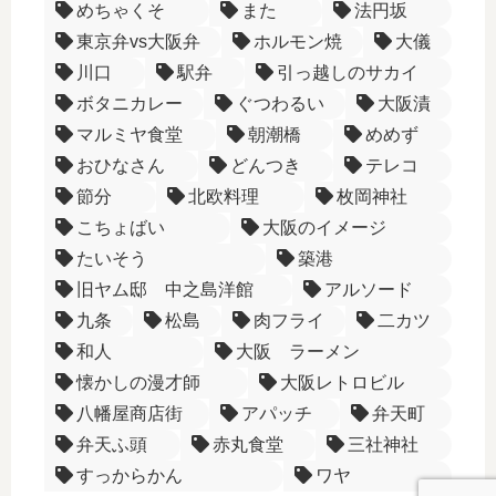
めちゃくそ
また
法円坂
東京弁vs大阪弁
ホルモン焼
大儀
川口
駅弁
引っ越しのサカイ
ボタニカレー
ぐつわるい
大阪漬
マルミヤ食堂
朝潮橋
めめず
おひなさん
どんつき
テレコ
節分
北欧料理
枚岡神社
こちょばい
大阪のイメージ
たいそう
築港
旧ヤム邸 中之島洋館
アルソード
九条
松島
肉フライ
二カツ
和人
大阪 ラーメン
懐かしの漫才師
大阪レトロビル
八幡屋商店街
アパッチ
弁天町
弁天ふ頭
赤丸食堂
三社神社
すっからかん
ワヤ