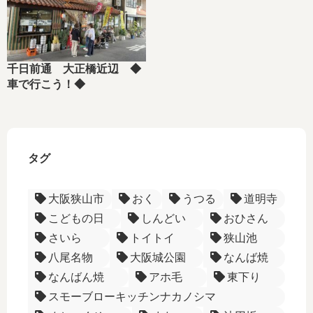
千日前通 大正橋近辺 ◆
車で行こう！◆
タグ
大阪狭山市
おく
うつる
道明寺
こどもの日
しんどい
おひさん
さいら
トイトイ
狭山池
八尾名物
大阪城公園
なんば焼
なんばん焼
アホ毛
東下り
スモーブローキッチンナカノシマ