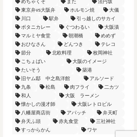
めちゃくそ
また
法円坂
東京弁vs大阪弁
ホルモン焼
大儀
川口
駅弁
引っ越しのサカイ
ボタニカレー
ぐつわるい
大阪漬
マルミヤ食堂
朝潮橋
めめず
おひなさん
どんつき
テレコ
節分
北欧料理
枚岡神社
こちょばい
大阪のイメージ
たいそう
築港
旧ヤム邸 中之島洋館
アルソード
九条
松島
肉フライ
二カツ
和人
大阪 ラーメン
懐かしの漫才師
大阪レトロビル
八幡屋商店街
アパッチ
弁天町
弁天ふ頭
赤丸食堂
三社神社
すっからかん
ワヤ