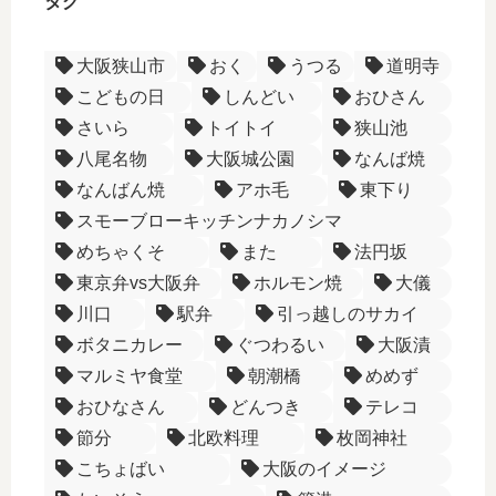
タグ
大阪狭山市
おく
うつる
道明寺
こどもの日
しんどい
おひさん
さいら
トイトイ
狭山池
八尾名物
大阪城公園
なんば焼
なんばん焼
アホ毛
東下り
スモーブローキッチンナカノシマ
めちゃくそ
また
法円坂
東京弁vs大阪弁
ホルモン焼
大儀
川口
駅弁
引っ越しのサカイ
ボタニカレー
ぐつわるい
大阪漬
マルミヤ食堂
朝潮橋
めめず
おひなさん
どんつき
テレコ
節分
北欧料理
枚岡神社
こちょばい
大阪のイメージ