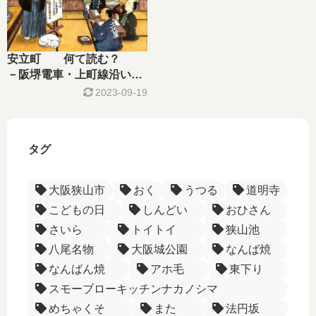
安立町 何て読む？
－阪堺電車・上町線沿いを
行く－
2023-09-19
タグ
大阪狭山市
おく
うつる
道明寺
こどもの日
しんどい
おひさん
さいら
トイトイ
狭山池
八尾名物
大阪城公園
なんば焼
なんばん焼
アホ毛
東下り
スモーブローキッチンナカノシマ
めちゃくそ
また
法円坂