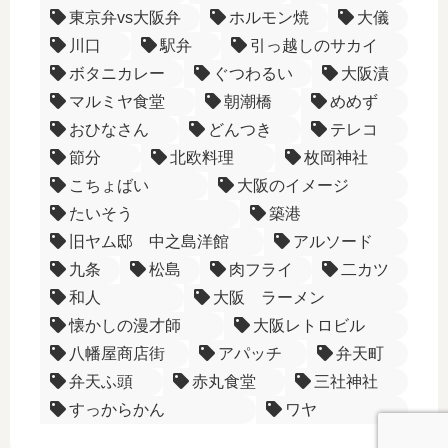
東京弁vs大阪弁
ホルモン焼
大儀
川口
駅弁
引っ越しのサカイ
ボタニカレー
ぐつわるい
大阪漬
マルミヤ食堂
朝潮橋
めめず
おひなさん
どんつき
テレコ
節分
北欧料理
枚岡神社
こちょばい
大阪のイメージ
たいそう
築港
旧ヤム邸 中之島洋館
アルソード
九条
松島
肉フライ
二カツ
和人
大阪 ラーメン
懐かしの漫才師
大阪レトロビル
八幡屋商店街
アパッチ
弁天町
弁天ふ頭
赤丸食堂
三社神社
すっからかん
ワヤ