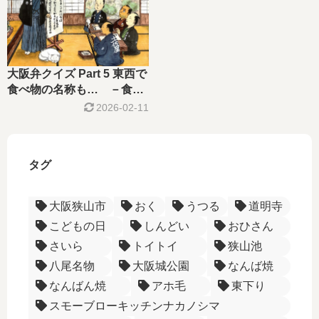
大阪弁クイズ Part 5 東西で
食べ物の名称も… －食文
化－
2026-02-11
タグ
大阪狭山市
おく
うつる
道明寺
こどもの日
しんどい
おひさん
さいら
トイトイ
狭山池
八尾名物
大阪城公園
なんば焼
なんばん焼
アホ毛
東下り
スモーブローキッチンナカノシマ