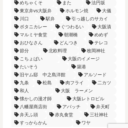
めちゃくそ
また
法円坂
東京弁vs大阪弁
ホルモン焼
大儀
川口
駅弁
引っ越しのサカイ
ボタニカレー
ぐつわるい
大阪漬
マルミヤ食堂
朝潮橋
めめず
おひなさん
どんつき
テレコ
節分
北欧料理
枚岡神社
こちょばい
大阪のイメージ
たいそう
築港
旧ヤム邸 中之島洋館
アルソード
九条
松島
肉フライ
二カツ
和人
大阪 ラーメン
懐かしの漫才師
大阪レトロビル
八幡屋商店街
アパッチ
弁天町
弁天ふ頭
赤丸食堂
三社神社
すっからかん
ワヤ