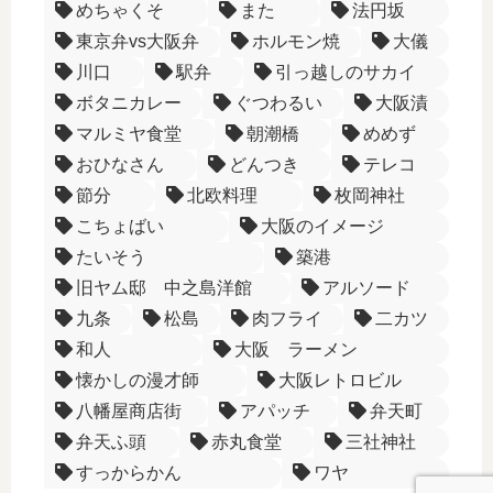
めちゃくそ
また
法円坂
東京弁vs大阪弁
ホルモン焼
大儀
川口
駅弁
引っ越しのサカイ
ボタニカレー
ぐつわるい
大阪漬
マルミヤ食堂
朝潮橋
めめず
おひなさん
どんつき
テレコ
節分
北欧料理
枚岡神社
こちょばい
大阪のイメージ
たいそう
築港
旧ヤム邸 中之島洋館
アルソード
九条
松島
肉フライ
二カツ
和人
大阪 ラーメン
懐かしの漫才師
大阪レトロビル
八幡屋商店街
アパッチ
弁天町
弁天ふ頭
赤丸食堂
三社神社
すっからかん
ワヤ