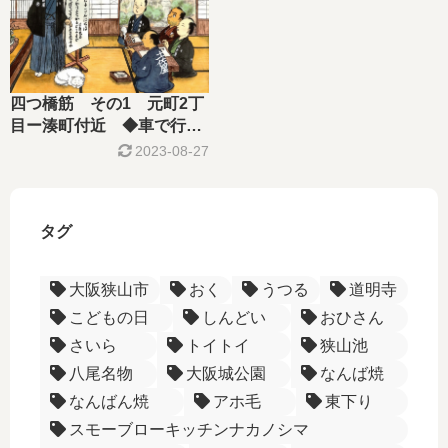
四つ橋筋 その1 元町2丁
目ー湊町付近 ◆車で行こ
う！◆
2023-08-27
タグ
大阪狭山市
おく
うつる
道明寺
こどもの日
しんどい
おひさん
さいら
トイトイ
狭山池
八尾名物
大阪城公園
なんば焼
なんばん焼
アホ毛
東下り
スモーブローキッチンナカノシマ