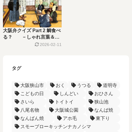
大阪弁クイズ Part 2 鯛食べ
る？ －しゃれ言葉＆食
文化編－
2026-02-11
タグ
大阪狭山市
おく
うつる
道明寺
こどもの日
しんどい
おひさん
さいら
トイトイ
狭山池
八尾名物
大阪城公園
なんば焼
なんばん焼
アホ毛
東下り
スモーブローキッチンナカノシマ