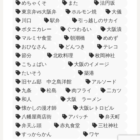
めちゃくそ
また
法円坂
東京弁vs大阪弁
ホルモン焼
大儀
川口
駅弁
引っ越しのサカイ
ボタニカレー
ぐつわるい
大阪漬
マルミヤ食堂
朝潮橋
めめず
おひなさん
どんつき
テレコ
節分
北欧料理
枚岡神社
こちょばい
大阪のイメージ
たいそう
築港
旧ヤム邸 中之島洋館
アルソード
九条
松島
肉フライ
二カツ
和人
大阪 ラーメン
懐かしの漫才師
大阪レトロビル
八幡屋商店街
アパッチ
弁天町
弁天ふ頭
赤丸食堂
三社神社
すっからかん
ワヤ