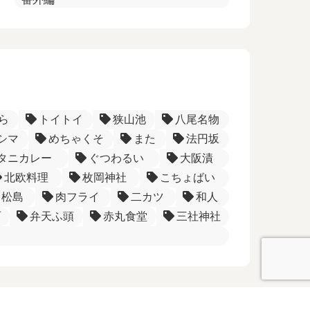
ら
トイトイ
狭山池
八尾名物
シマ
めちゃくそ
また
法円坂
タニカレー
ぐつわるい
大阪漬
北欧料理
枚岡神社
こちょばい
松島
肉フライ
二カツ
和人
町
弁天ふ頭
赤丸食堂
三社神社