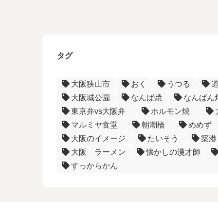
タグ
大阪狭山市
おく
うつる
大阪城公園
なんば焼
なんばん
東京弁vs大阪弁
ホルモン焼
マルミヤ食堂
朝潮橋
めめず
大阪のイメージ
たいそう
築港
大阪 ラーメン
懐かしの漫才師
すっからかん