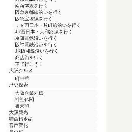
南海本線を行く
阪急京都線沿いを行く
阪急宝塚線を行く
ＪＲ西日本・片町線沿いを行く
JR西日本・大和路線を行く
京阪電鉄沿いを行く
阪神電鉄沿いを行く
JR阪和線沿いを行く
商店街を行く
車で行こう！
大阪グルメ
町中華
歴史探索
大阪企業列伝
神社仏閣
御朱印
大阪観光
特命指令編
音声変化
番外編