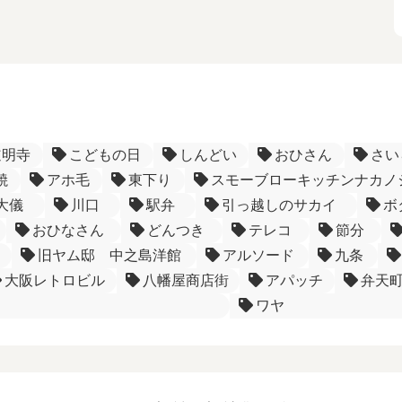
道明寺
こどもの日
しんどい
おひさん
さい
焼
アホ毛
東下り
スモーブローキッチンナカノ
大儀
川口
駅弁
引っ越しのサカイ
ボ
おひなさん
どんつき
テレコ
節分
旧ヤム邸 中之島洋館
アルソード
九条
大阪レトロビル
八幡屋商店街
アパッチ
弁天
ワヤ