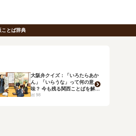
阪ことば辞典
大阪弁クイズ：「いろたらあか
ん」「いらうな」って何の意
味？ 今も残る関西ことばを解
98
説！