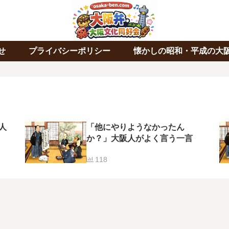
せ
プライバシーポリシー
懐かしの昭和・平成の大
人
「他にやりようなかったん
か？」大阪人がよく言う一言
118