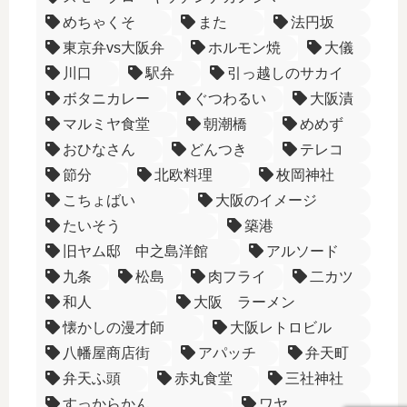
めちゃくそ
また
法円坂
東京弁vs大阪弁
ホルモン焼
大儀
川口
駅弁
引っ越しのサカイ
ボタニカレー
ぐつわるい
大阪漬
マルミヤ食堂
朝潮橋
めめず
おひなさん
どんつき
テレコ
節分
北欧料理
枚岡神社
こちょばい
大阪のイメージ
たいそう
築港
旧ヤム邸 中之島洋館
アルソード
九条
松島
肉フライ
二カツ
和人
大阪 ラーメン
懐かしの漫才師
大阪レトロビル
八幡屋商店街
アパッチ
弁天町
弁天ふ頭
赤丸食堂
三社神社
すっからかん
ワヤ