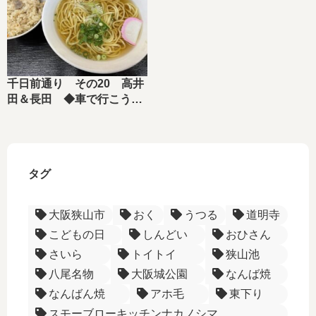
千日前通り その20 高井
田＆長田 ◆車で行こう！
◆
タグ
大阪狭山市
おく
うつる
道明寺
こどもの日
しんどい
おひさん
さいら
トイトイ
狭山池
八尾名物
大阪城公園
なんば焼
なんばん焼
アホ毛
東下り
スモーブローキッチンナカノシマ